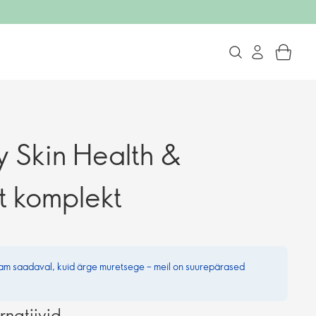
 Skin Health &
t komplekt
nam saadaval, kuid ärge muretsege – meil on suurepärased
rnatiivid