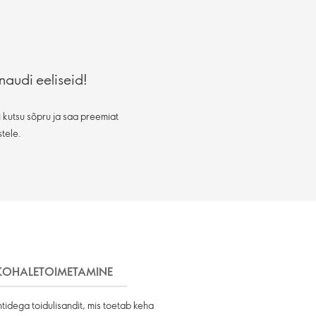
naudi eeliseid!
 kutsu sõpru ja saa preemiat
stele.
KOHALETOIMETAMINE
idega toidulisandit, mis toetab keha