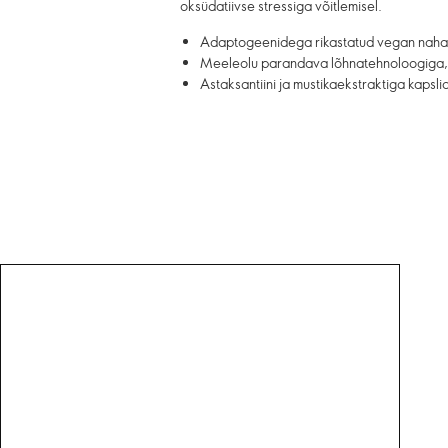
oksüdatiivse stressiga võitlemisel.
Adaptogeenidega rikastatud vegan naha
Meeleolu parandava lõhnatehnoloogiga, ho
Astaksantiini ja mustikaekstraktiga kapsl