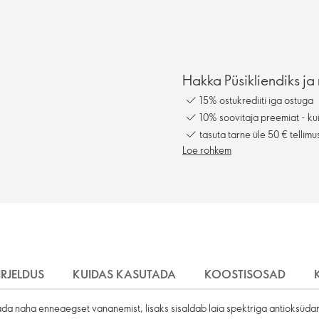
Hakka Püsikliendiks ja 
15% ostukrediiti iga ostuga
10% soovitaja preemiat - kui
tasuta tarne üle 50 € tellimu
Loe rohkem
IRJELDUS
KUIDAS KASUTADA
KOOSTISOSAD
a naha enneaegset vananemist, lisaks sisaldab laia spektriga antioksüdant