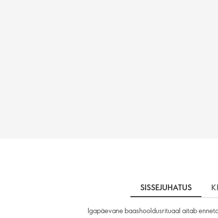
SISSEJUHATUS
K
Igapäevane baashooldusrituaal aitab ennetad