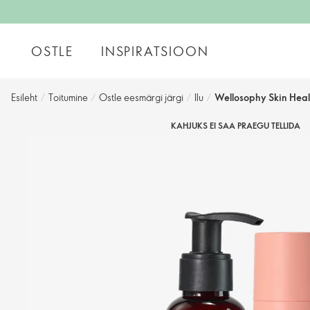
OSTLE
INSPIRATSIOON
Esileht
/
Toitumine
/
Ostle eesmärgi järgi
/
Ilu
/
Wellosophy Skin Heal
KAHJUKS EI SAA PRAEGU TELLIDA