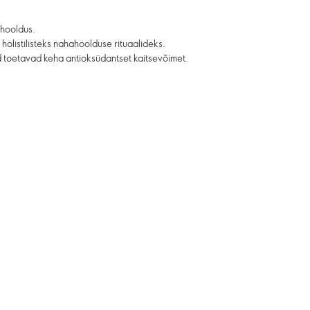
hooldus.
listilisteks nahahoolduse rituaalideks.
id toetavad keha antioksüdantset kaitsevõimet.