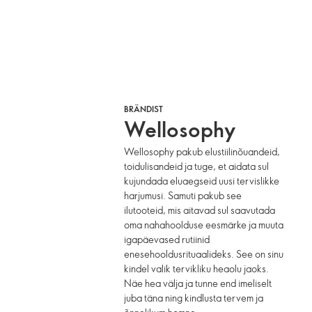
BRÄNDIST
Wellosophy
Wellosophy pakub elustiilinõuandeid,
toidulisandeid ja tuge, et aidata sul
kujundada eluaegseid uusi tervislikke
harjumusi. Samuti pakub see
ilutooteid, mis aitavad sul saavutada
oma nahahoolduse eesmärke ja muuta
igapäevased rutiinid
enesehooldusrituaalideks. See on sinu
kindel valik tervikliku heaolu jaoks.
Näe hea välja ja tunne end imeliselt
juba täna ning kindlusta tervem ja