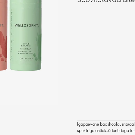
Igapäevane baashooldusrituaal 
spektriga antioksüdantidega toid