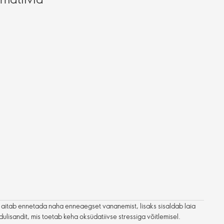
aitab ennetada naha enneaegset vananemist, lisaks sisaldab laia
ulisandit, mis toetab keha oksüdatiivse stressiga võitlemisel.