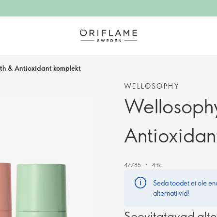
th & Antioxidant komplekt
WELLOSOPHY
Wellosophy
Antioxidan
47785
4 tk.
Seda toodet ei ole e
alternatiivid!
Soovitatavad alte