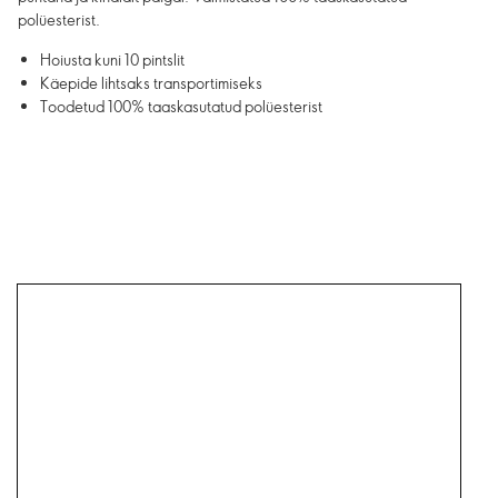
polüesterist.
Hoiusta kuni 10 pintslit
Käepide lihtsaks transportimiseks
Toodetud 100% taaskasutatud polüesterist