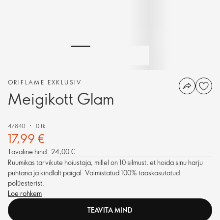
ORIFLAME EXKLUSIV
Meigikott Glam
47840
0 tk.
17,99 €
Tavaline hind:
24,00 €
Ruumikas tarvikute hoiustaja, millel on 10 silmust, et hoida sinu harju
puhtana ja kindlalt paigal. Valmistatud 100% taaskasutatud
polüesterist.
Loe rohkem
TEAVITA MIND