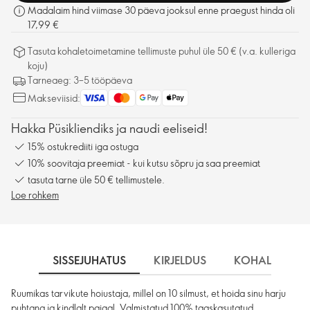
Madalaim hind viimase 30 päeva jooksul enne praegust hinda oli
17,99 €
Tasuta kohaletoimetamine tellimuste puhul üle 50 € (v.a. kulleriga
koju)
Tarneaeg: 3–5 tööpäeva
Makseviisid:
Hakka Püsikliendiks ja naudi eeliseid!
15% ostukrediiti iga ostuga
10% soovitaja preemiat - kui kutsu sõpru ja saa preemiat
tasuta tarne üle 50 € tellimustele.
Loe rohkem
SISSEJUHATUS
KIRJELDUS
KOHALETOIME
Ruumikas tarvikute hoiustaja, millel on 10 silmust, et hoida sinu harju
puhtana ja kindlalt paigal. Valmistatud 100% taaskasutatud