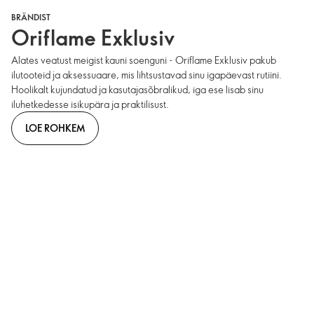
BRÄNDIST
Oriflame Exklusiv
Alates veatust meigist kauni soenguni - Oriflame Exklusiv pakub
ilutooteid ja aksessuaare, mis lihtsustavad sinu igapäevast rutiini.
Hoolikalt kujundatud ja kasutajasõbralikud, iga ese lisab sinu
iluhetkedesse isikupära ja praktilisust.
LOE ROHKEM