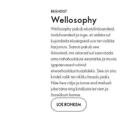
BRÄNDIST
Wellosophy
Wellosophy pakub elustiilinõuandeid,
toidulisandeid ja tuge, et aidata sul
kujundada eluaegseid uusi tervislikke
harjumusi. Samuti pakub see
ilutooteid, mis aitavad sul saavutada
oma nahahoolduse eesmärke ja muuta
igapäevased rutiinid
enesehooldusrituaalideks. See on sinu
kindel valik tervikliku heaolu jaoks.
Näe hea välja ja tunne end imeliselt
juba täna ning kindlusta tervem ja
õnnelikum homne.
LOE ROHKEM