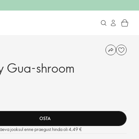
y Gua-shroom
OSTA
äeva jooksul enne praegust hinda oli 4,49 €