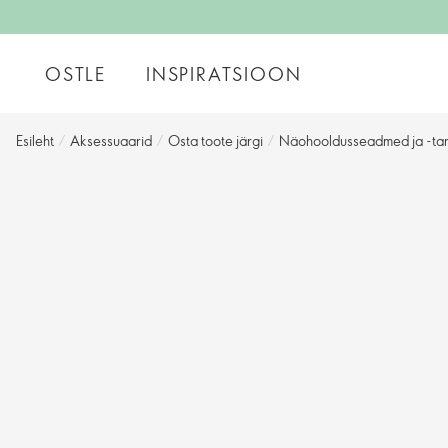
OSTLE
INSPIRATSIOON
Esileht
/
Aksessuaarid
/
Osta toote järgi
/
Näohooldusseadmed ja -ta