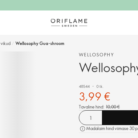
rvikud
/
Wellosophy Gua-shroom
WELLOSOPHY
Wellosoph
48544
0 tk.
3,99 €
Tavaline hind:
10,00 €
Madalaim hind viimase 30 p