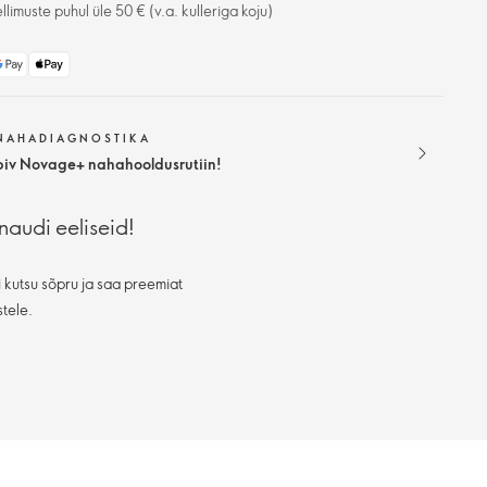
limuste puhul üle 50 € (v.a. kulleriga koju)
 NAHADIAGNOSTIKA
biv Novage+ nahahooldusrutiin!
naudi eeliseid!
 kutsu sõpru ja saa preemiat
stele.