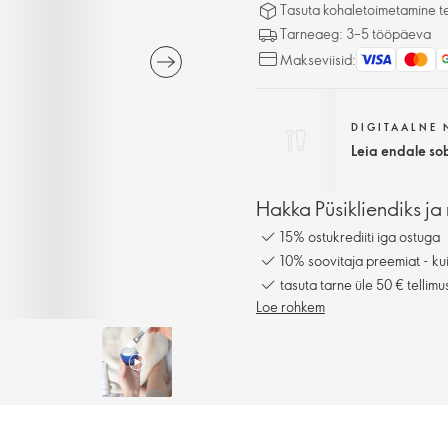
Tasuta kohaletoimetamine tel
Tarneaeg: 3–5 tööpäeva
Makseviisid:
DIGITAALNE
Leia endale so
Hakka Püsikliendiks ja 
15% ostukrediiti iga ostuga
10% soovitaja preemiat - kui
tasuta tarne üle 50 € tellimu
Loe rohkem