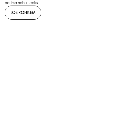
parima naha heaks.
LOE ROHKEM