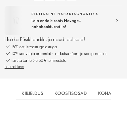
DIGITAALNE NAHADIAGNOSTIKA
Leia endale sobiv Novage+
nahahooldusrutiin!
Hakka Püsikliendiks ja naudi eeliseid!
15% ostukrediiti iga ostuga
10% soovitaja preemiat - kui kutsu sõpru ja saa preemiat
tasuta tarne üle 50 € tellimustele.
Loe rohkem
KIRJELDUS
KOOSTISOSAD
KOHALETOIM