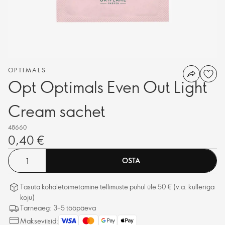
OPTIMALS
Opt Optimals Even Out Light
Cream sachet
48660
0,40 €
OSTA
Tasuta kohaletoimetamine tellimuste puhul üle 50 € (v.a. kulleriga
koju)
Tarneaeg: 3–5 tööpäeva
Makseviisid: