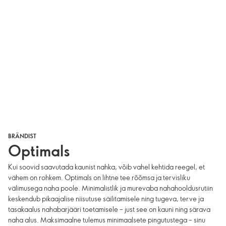
BRÄNDIST
Optimals
Kui soovid saavutada kaunist nahka, võib vahel kehtida reegel, et
vähem on rohkem. Optimals on lihtne tee rõõmsa ja tervisliku
välimusega naha poole. Minimalistlik ja murevaba nahahooldusrutiin
keskendub pikaajalise niisutuse säilitamisele ning tugeva, terve ja
tasakaalus nahabarjääri toetamisele – just see on kauni ning särava
naha alus. Maksimaalne tulemus minimaalsete pingutustega – sinu