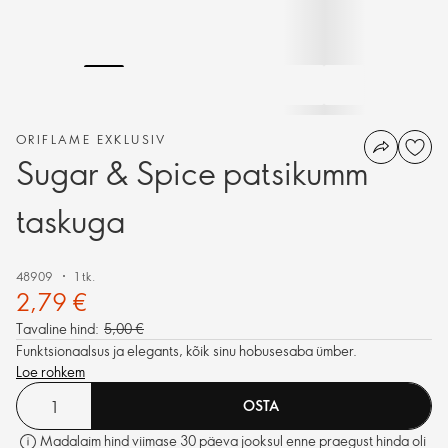
ORIFLAME EXKLUSIV
Sugar & Spice patsikumm
taskuga
48909
1 tk.
2,79 €
Tavaline hind:
5,00 €
Funktsionaalsus ja elegants, kõik sinu hobusesaba ümber.
Loe rohkem
OSTA
Madalaim hind viimase 30 päeva jooksul enne praegust hinda oli