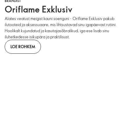
BRÄNDIST
Oriflame Exklusiv
Alates veatust meigist kauni soenguni - Oriflame Exklusiv pakub
ilutooteid ja aksessuaare, mis lihtsustavad sinu igapäevast rutiini.
Hoolikalt kujundatud ja kasutajasõbralikud, iga ese lisab sinu
iluhetkedesse isikupära ja praktilisust.
LOE ROHKEM