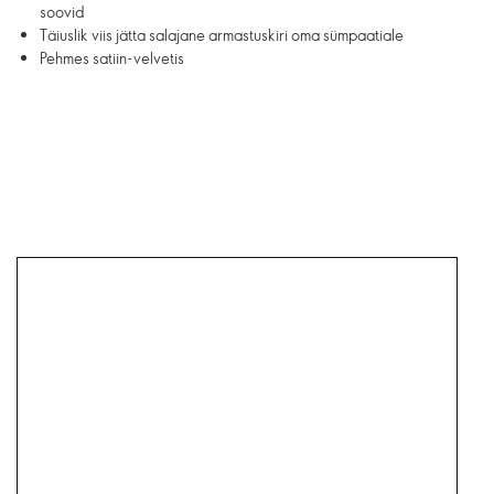
soovid
Täiuslik viis jätta salajane armastuskiri oma sümpaatiale
Pehmes satiin-velvetis