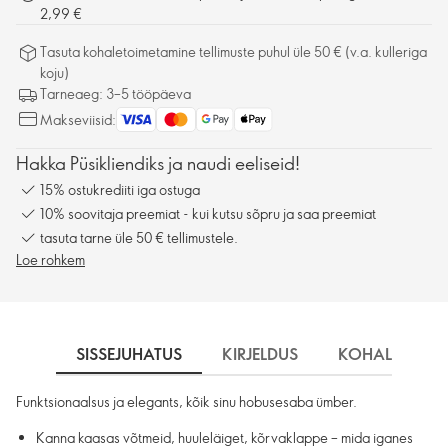
2,99 €
Tasuta kohaletoimetamine tellimuste puhul üle 50 € (v.a. kulleriga
koju)
Tarneaeg: 3–5 tööpäeva
Makseviisid:
Hakka Püsikliendiks ja naudi eeliseid!
15% ostukrediiti iga ostuga
10% soovitaja preemiat - kui kutsu sõpru ja saa preemiat
tasuta tarne üle 50 € tellimustele.
Loe rohkem
SISSEJUHATUS
KIRJELDUS
KOHALETOIME
Funktsionaalsus ja elegants, kõik sinu hobusesaba ümber.
Kanna kaasas võtmeid, huuleläiget, kõrvaklappe – mida iganes