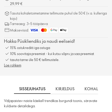
29,99 €
Tasuta kohaletoimetamine tellimuste puhul üle 50 € (v.a. kulleriga
koju)
Tarneaeg: 3–5 tööpäeva
Makseviisid:
Hakka Püsikliendiks ja naudi eeliseid!
15% ostukrediiti iga ostuga
10% soovitaja preemiat - kui kutsu sõpru ja saa preemiat
tasuta tarne üle 50 € tellimustele.
Loe rohkem
SISSEJUHATUS
KIRJELDUS
KOHALETOIME
Väljapaistev naiste käekell trendikas burgundi toonis, säravate
kuldsete detailidega.