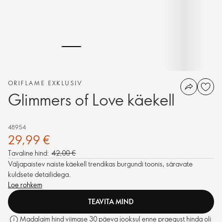
ORIFLAME EXKLUSIV
Glimmers of Love käekell
48954
29,99 €
Tavaline hind:
42,00 €
Väljapaistev naiste käekell trendikas burgundi toonis, säravate
kuldsete detailidega.
Loe rohkem
TEAVITA MIND
Madalaim hind viimase 30 päeva jooksul enne praegust hinda oli