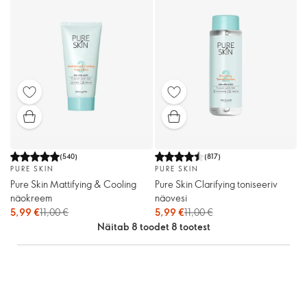
(
540
)
(
817
)
PURE SKIN
PURE SKIN
Pure Skin Mattifying & Cooling
Pure Skin Clarifying toniseeriv
näokreem
näovesi
5,99 €
11,00 €
5,99 €
11,00 €
Näitab 8 toodet 8 tootest