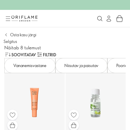
Osta kasu järgi
Selgitus
Näitab 8 tulemust
SOOVITATAV
FILTRID
Vananemisvastane
Niisutav ja paisutav
Pooride