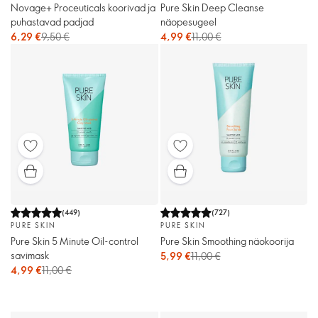
Novage+ Proceuticals koorivad ja
Pure Skin Deep Cleanse
puhastavad padjad
näopesugeel
6,29 €
9,50 €
4,99 €
11,00 €
(
449
)
(
727
)
PURE SKIN
PURE SKIN
Pure Skin 5 Minute Oil-control
Pure Skin Smoothing näokoorija
savimask
5,99 €
11,00 €
4,99 €
11,00 €