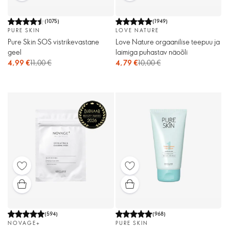
(
1075
)
(
1949
)
PURE SKIN
LOVE NATURE
Pure Skin SOS vistrikevastane
Love Nature orgaanilise teepuu ja
geel
laimiga puhastav näoõli
4,99 €
11,00 €
4,79 €
10,00 €
(
594
)
(
968
)
NOVAGE+
PURE SKIN