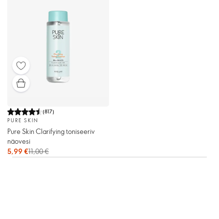
(
817
)
PURE SKIN
Pure Skin Clarifying toniseeriv
näovesi
5,99 €
11,00 €