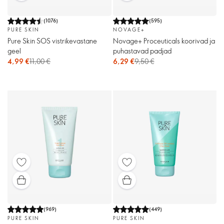
(
1076
)
(
595
)
PURE SKIN
NOVAGE+
Pure Skin SOS vistrikevastane
Novage+ Proceuticals koorivad ja
geel
puhastavad padjad
4,99 €
11,00 €
6,29 €
9,50 €
(
969
)
(
449
)
PURE SKIN
PURE SKIN