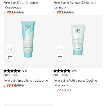
Pure Skin Deep Cleanse
Pure Skin 5 Minute Oil-control
näopesugeel
savimask
4,99 €
11,00 €
4,99 €
11,00 €
(
728
)
(
540
)
PURE SKIN
PURE SKIN
Pure Skin Smoothing näokoorija
Pure Skin Mattifying & Cooling
näokreem
5,99 €
11,00 €
5,99 €
11,00 €