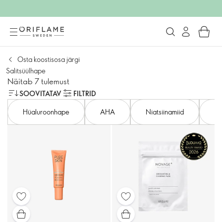
Osta koostisosa järgi
Salitsüülhape
Näitab 7 tulemust
SOOVITATAV
FILTRID
Hüaluroonhape
AHA
Niatsiinamiid
La