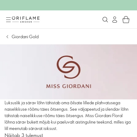
Giordani Gold
Luksuslik ja särav lõhn tähistab oma õilsate lillede plahvatusega
naiselikkuse rõõmu täies õitsengus. See väljapeetud ja ülendav lõhn
tähistab naiselikkuse rõõmu täies õitsengus. Miss Giordani Floral
lõhna särav bukett mõjub kui paeluvalt aistinguline teekond, milles iga
lill meenutab säravat isiksust.
Näitab 3 tulemust