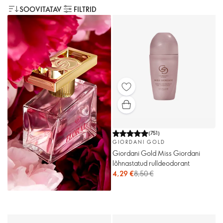
SOOVITATAV
FILTRID
(
751
)
GIORDANI GOLD
Giordani Gold Miss Giordani
lõhnastatud rulldeodorant
4,29 €
8,50 €