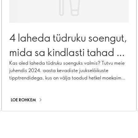
4 laheda tüdruku soengut,
mida sa kindlasti tahad sel
kevadel proovida
Kas oled laheda tüdruku soenguks valmis? Tutvu meie
juhendis 2024. aasta kevadiste juukselõikuste
tipptrendidega, kus on välja toodud hetkel moekaim
liblika-bob, Birkini tukk ja palju muud!
LOE ROHKEM