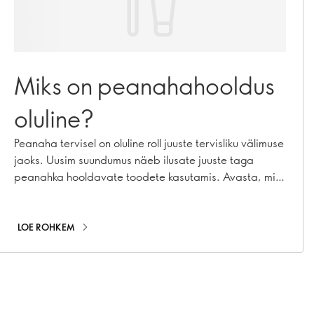
Miks on peanahahooldus
oluline?
Peanaha tervisel on oluline roll juuste tervisliku välimuse
jaoks. Uusim suundumus näeb ilusate juuste taga
peanahka hooldavate toodete kasutamis. Avasta, miks
peanaha hoolitsused peaksid olema osaks sinu
igapäevarutiinist!
LOE ROHKEM