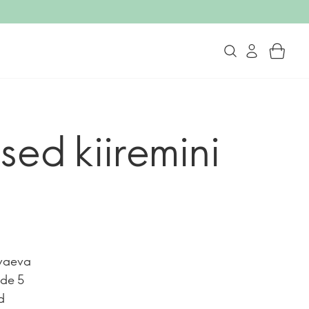
sed kiiremini
 vaeva
nde 5
d