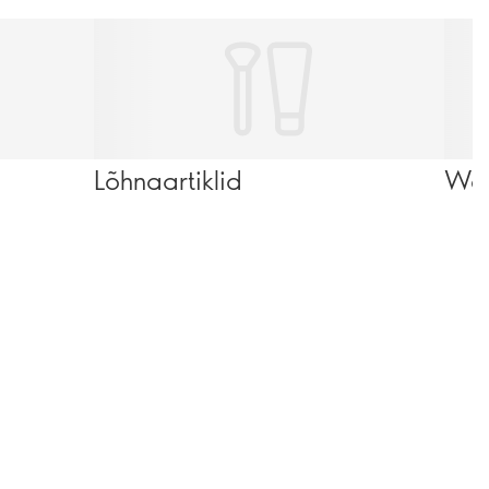
Lõhnaartiklid
Wel