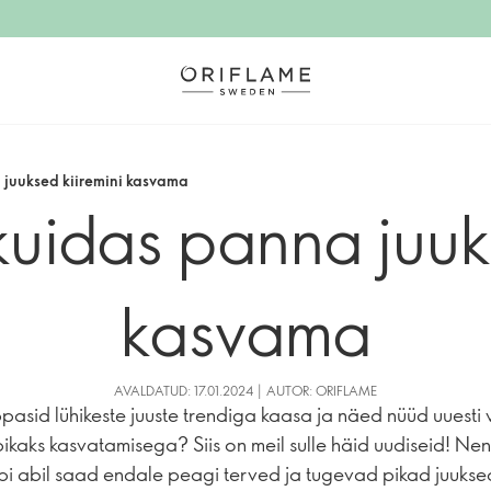
 juuksed kiiremini kasvama
uidas panna juuk
kasvama
AVALDATUD: 17.01.2024 | AUTOR: ORIFLAME
pasid lühikeste juuste trendiga kaasa ja näed nüüd uuesti
ikaks kasvatamisega? Siis on meil sulle häid uudiseid! Ne
nipi abil saad endale peagi terved ja tugevad pikad juukse