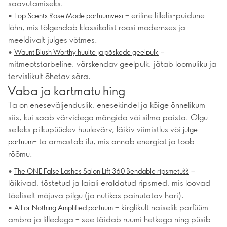
saavutamiseks.
•
– eriline lillelis-puidune
Top Scents Rose Mode parfüümvesi
lõhn, mis tõlgendab klassikalist roosi modernses ja
meeldivalt julges võtmes.
•
–
Waunt Blush Worthy huulte ja põskede geelpulk
mitmeotstarbeline, värskendav geelpulk, jätab loomuliku ja
tervislikult õhetav sära.
Vaba ja kartmatu hing
Ta on eneseväljenduslik, enesekindel ja kõige õnnelikum
siis, kui saab värvidega mängida või silma paista. Olgu
selleks pilkupüüdev huulevärv, läikiv viimistlus või
julge
– ta armastab ilu, mis annab energiat ja toob
parfüüm
rõõmu.
•
–
The ONE False Lashes Salon Lift 360 Bendable ripsmetušš
läikivad, tõstetud ja laiali eraldatud ripsmed, mis loovad
tõeliselt mõjuva pilgu (ja nutikas painutatav hari).
•
– kirglikult naiselik parfüüm
All or Nothing Amplified parfüüm
ambra ja lilledega – see täidab ruumi hetkega ning püsib