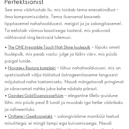
Perfektsionist
See ema väärtustab ilu, mis toidab tema enesekindlust –
ilma kompromissideta. Tema iluarsenal koosneb
tipptasemel nahahooldusest, meigist ja ja salongitasemel .
Ta eelistab võimsa koostisega tooteid, mis pakuvad
nähtavaid ning kestvaid tulemusi.
•
– lõpuks ometi
The ONE Irresistible Touch High Shine huulepulk
huulepulk, mis peab vastu: julge ja läikiv värv, mis püsib
paigal tunde.
•
– tõhus nahahooldussari, mis on
Novage+ Restore komplekt
spetsiaalselt välja töötatud östrogeenitaseme langusest
mõjutatud naha toetamiseks. Naudi märgatavalt pringimat
ja säravamat nahka juba kahe nädala pärast.
•
– elegantne lillelis-puidune
Giordani Gold Essenza parfüüm
lõhn, mis püsib peal 8 tundi ja muudab iga hetke väärikaks
ja rafineerituks.
•
– salongiväärne maniküür loetud
Oriflame´i Geelküünelakk
minutitega: ei mingit lampi ega kuivamisaega. Naudi