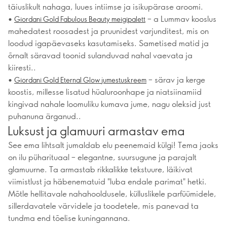
täiuslikult nahaga, luues intiimse ja isikupärase aroomi.
•
– a Lummav kooslus
Giordani Gold Fabulous Beauty meigipalett
mahedatest roosadest ja pruunidest varjunditest, mis on
loodud igapäevaseks kasutamiseks. Sametised matid ja
õrnalt säravad toonid sulanduvad nahal vaevata ja
kiiresti..
•
– särav ja kerge
Giordani Gold Eternal Glow jumestuskreem
koostis, millesse lisatud hüaluroonhape ja niatsiinamiid
kingivad nahale loomuliku kumava jume, nagu oleksid just
puhanuna ärganud..
Luksust ja glamuuri armastav ema
See ema lihtsalt jumaldab elu peenemaid külgi! Tema jaoks
on ilu püharituaal – elegantne, suursugune ja parajalt
glamuurne. Ta armastab rikkalikke tekstuure, läikivat
viimistlust ja häbenematuid "luba endale parimat" hetki.
Mõtle hellitavale nahahooldusele, külluslikele parfüümidele,
sillerdavatele värvidele ja toodetele, mis panevad ta
tundma end tõelise kuningannana.