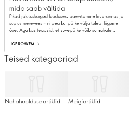
mida saab vältida
Pikad jalutuskäigud looduses, päevitamine liivarannas ja
suplus merevees – niipea kui päike välja tuleb, liigume
õue. Aga kas teadsid, et suvepäike võib su nahale
halvasti mõjuda? Alljärgnevalt loetleme neli suvist
nahaprobleemi ja jagame soovitusi, kuidas nendega
LOE ROHKEM
toime tulla.
Teised kategooriad
Nahahoolduse artiklid
Meigiartiklid