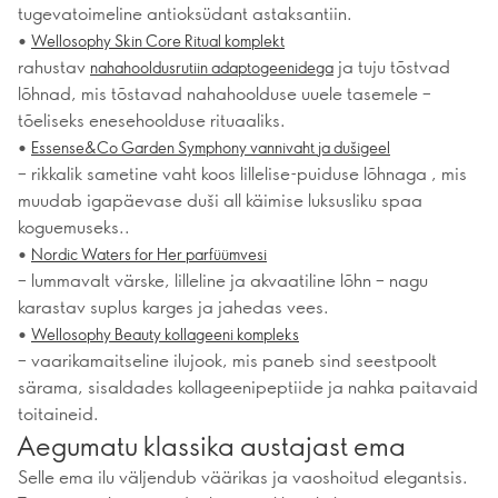
tugevatoimeline antioksüdant astaksantiin.
•
Wellosophy Skin Core Ritual komplekt
rahustav
ja tuju tõstvad
nahahooldusrutiin adaptogeenidega
lõhnad, mis tõstavad nahahoolduse uuele tasemele –
tõeliseks enesehoolduse rituaaliks.
•
Essense&Co Garden Symphony vannivaht ja dušigeel
– rikkalik sametine vaht koos lillelise-puiduse lõhnaga , mis
muudab igapäevase duši all käimise luksusliku spaa
koguemuseks..
•
Nordic Waters for Her parfüümvesi
– lummavalt värske, lilleline ja akvaatiline lõhn – nagu
karastav suplus karges ja jahedas vees.
•
Wellosophy Beauty kollageeni kompleks
– vaarikamaitseline ilujook, mis paneb sind seestpoolt
särama, sisaldades kollageenipeptiide ja nahka paitavaid
toitaineid.
Aegumatu klassika austajast ema
Selle ema ilu väljendub väärikas ja vaoshoitud elegantsis.