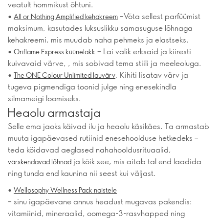
veatult hommikust õhtuni.
•
–Võta sellest parfüümist
All or Nothing Amplified kehakreem
maksimum, kasutades luksuslikku samasuguse lõhnaga
kehakreemi, mis muudab naha pehmeks ja elastseks.
•
– Lai valik erksaid ja kiiresti
Oriflame Express küünelakk
kuivavaid värve, , mis sobivad tema stiili ja meeleoluga.
•
, Kihiti lisatav värv ja
The ONE Colour Unlimited lauvärv
tugeva pigmendiga toonid julge ning enesekindla
silmameigi loomiseks.
Heaolu armastaja
Selle ema jaoks käivad ilu ja heaolu käsikäes. Ta armastab
muuta igapäevased rutiinid enesehoolduse hetkedeks –
teda köidavad aeglased nahahooldusrituaalid,
ja kõik see, mis aitab tal end laadida
värskendavad lõhnad
ning tunda end kaunina nii seest kui väljast.
•
Wellosophy Wellness Pack naistele
– sinu igapäevane annus headust mugavas pakendis:
vitamiinid, mineraalid, oomega-3-rasvhapped ning