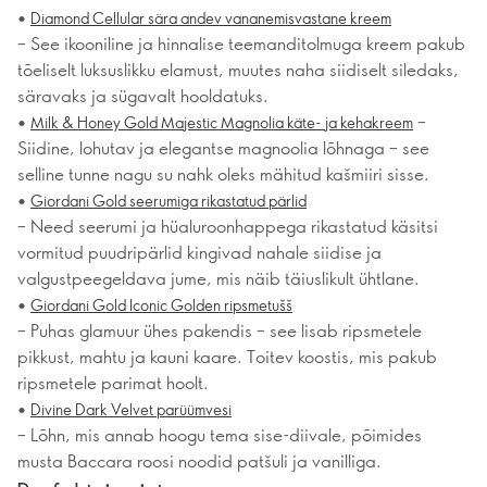
•
Diamond Cellular sära andev vananemisvastane kreem
– See ikooniline ja hinnalise teemanditolmuga kreem pakub
tõeliselt luksuslikku elamust, muutes naha siidiselt siledaks,
säravaks ja sügavalt hooldatuks.
•
–
Milk & Honey Gold Majestic Magnolia käte- ja kehakreem
Siidine, lohutav ja elegantse magnoolia lõhnaga – see
selline tunne nagu su nahk oleks mähitud kašmiiri sisse.
•
Giordani Gold seerumiga rikastatud pärlid
– Need seerumi ja hüaluroonhappega rikastatud käsitsi
vormitud puudripärlid kingivad nahale siidise ja
valgustpeegeldava jume, mis näib täiuslikult ühtlane.
•
Giordani Gold Iconic Golden ripsmetušš
– Puhas glamuur ühes pakendis – see lisab ripsmetele
pikkust, mahtu ja kauni kaare. Toitev koostis, mis pakub
ripsmetele parimat hoolt.
•
Divine Dark Velvet parüümvesi
– Lõhn, mis annab hoogu tema sise-diivale, põimides
musta Baccara roosi noodid patšuli ja vanilliga.