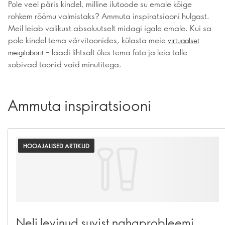
Pole veel päris kindel, milline ilutoode su emale kõige
rohkem rõõmu valmistaks? Ammuta inspiratsiooni hulgast.
Meil leiab valikust absoluutselt midagi igale emale. Kui sa
pole kindel tema värvitoonides, külasta meie
virtuaalset
– laadi lihtsalt üles tema foto ja leia talle
meigilaborit
sobivad toonid vaid minutitega.
Ammuta inspiratsiooni
HOOAJALISED ARTIKLID
Neli levinud suvist nahaprobleemi,