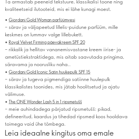
Ta armastab peeneid tekstuure, klassikalisi toone ning
kvaliteetseid ilutooteid, mis ei lähe kunagi moest.
•
Giordani Gold Woman parfüümvesi
– särav ja väljapeetud lillelis-puidune parfüüm, mille
keskmes on lummav valge lillebukett.
•
Royal Velvet Firming päevakreem SPF 20
– rikkalik ja hellitav vananemisvastane kreem iirise- ja
ametüstiekstraktidega, mis aitab saavutada pringima,
säravama ja noorusliku naha..
•
Giordani Gold Iconic Satin huukepulk SPF 15
– särav ja tugeva pigmendiga satiinne huulepulk
klassikalistes toonides, mis jätab hoolitsetud ja ajatu
välimuse.
•
The ONE Wonder Lash 5 in 1 ripsmetušš
– meie auhindadega pärjatud ripsmetušš: pikad,
defineeritud, kaardus ja tihedad ripsmed koos hooldava
toimega vaid ühe tõmbega.
Leia ideaalne kingitus oma emale