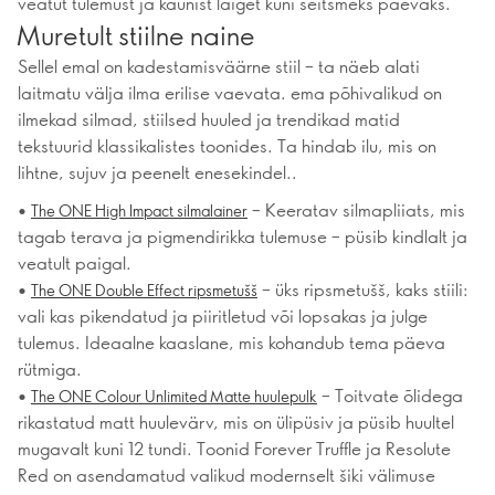
veatut tulemust ja kaunist läiget kuni seitsmeks päevaks.
Muretult stiilne naine
Sellel emal on kadestamisväärne stiil – ta näeb alati
laitmatu välja ilma erilise vaevata. ema põhivalikud on
ilmekad silmad, stiilsed huuled ja trendikad matid
tekstuurid klassikalistes toonides. Ta hindab ilu, mis on
lihtne, sujuv ja peenelt enesekindel..
•
– Keeratav silmapliiats, mis
The ONE High Impact silmalainer
tagab terava ja pigmendirikka tulemuse – püsib kindlalt ja
veatult paigal.
•
– üks ripsmetušš, kaks stiili:
The ONE Double Effect ripsmetušš
vali kas pikendatud ja piiritletud või lopsakas ja julge
tulemus. Ideaalne kaaslane, mis kohandub tema päeva
rütmiga.
•
– Toitvate õlidega
The ONE Colour Unlimited Matte huulepulk
rikastatud matt huulevärv, mis on ülipüsiv ja püsib huultel
mugavalt kuni 12 tundi. Toonid Forever Truffle ja Resolute
Red on asendamatud valikud modernselt šiki välimuse