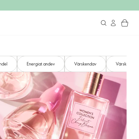
ndel
Energiat andev
Värskendav
Värskendav