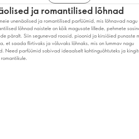
olised ja romantilised lõhnad
eie unenäolised ja romantilised parfüümid, mis lõhnavad nagu
tilised lõhnad naistele on kõik magusate lillede, pehmete sosin
kede päralt. Siin segunevad roosid, pioonid ja kirsiõied punaste
ga, et saada flirtivaks ja võluvaks lõhnaks, mis on lummav nagu
d. Need parfüümid sobivad ideaalselt kohtinguõhtuteks ja kingi
 romantikule.