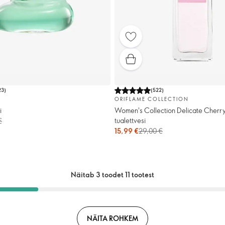
23
)
(
522
)
ORIFLAME COLLECTION
i
Women's Collection Delicate Cherr
tualettvesi
€
15,99 €
29,00 €
Näitab 3 toodet 11 tootest
NÄITA ROHKEM