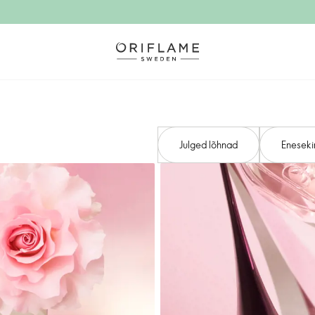
Julged lõhnad
Eneseki