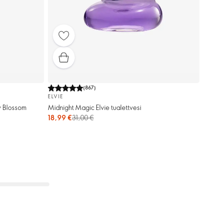
(
867
)
ELVIE
y Blossom
Midnight Magic Elvie tualettvesi
18,99 €
31,00 €