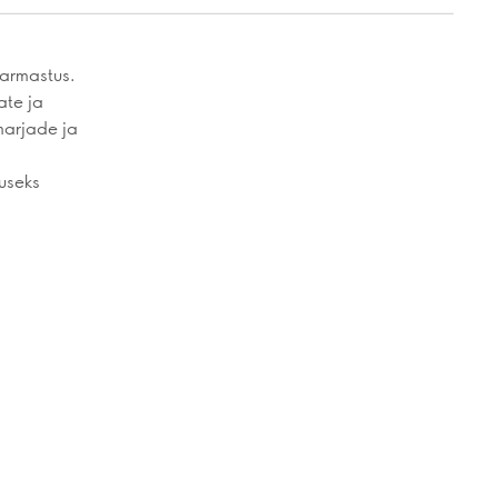
 armastus.
ate ja
 marjade ja
tuseks