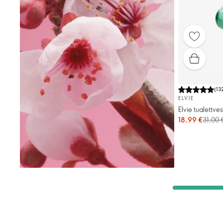
(
13
ELVIE
Elvie tualettves
18,99 €
31,00 