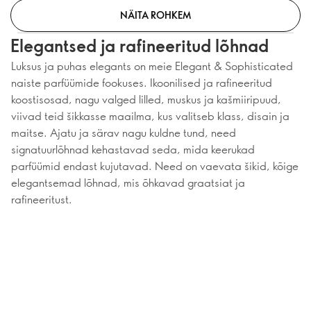
NÄITA ROHKEM
Elegantsed ja rafineeritud lõhnad
Luksus ja puhas elegants on meie Elegant & Sophisticated
naiste parfüümide fookuses. Ikoonilised ja rafineeritud
koostisosad, nagu valged lilled, muskus ja kašmiiripuud,
viivad teid šikkasse maailma, kus valitseb klass, disain ja
maitse. Ajatu ja särav nagu kuldne tund, need
signatuurlõhnad kehastavad seda, mida keerukad
parfüümid endast kujutavad. Need on vaevata šikid, kõige
elegantsemad lõhnad, mis õhkavad graatsiat ja
rafineeritust.