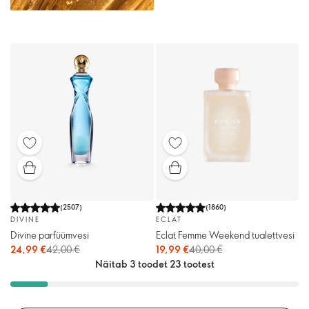
(
2507
)
(
1860
)
DIVINE
ECLAT
Divine parfüümvesi
Eclat Femme Weekend tualettvesi
24,99 €
42,00 €
19,99 €
40,00 €
Näitab 3 toodet 23 tootest