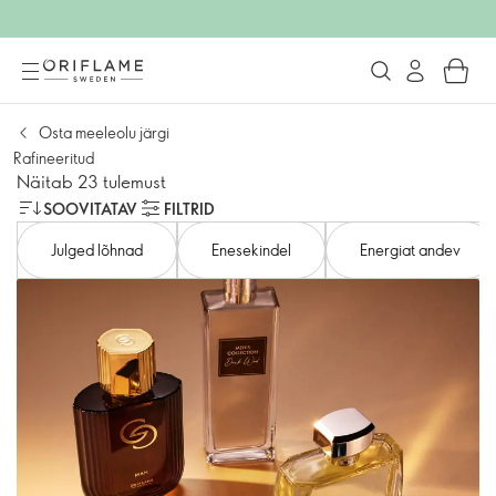
Osta meeleolu järgi
Rafineeritud
Näitab 23 tulemust
SOOVITATAV
FILTRID
Julged lõhnad
Enesekindel
Energiat andev