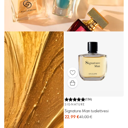
(
136
)
SIGNATURE
Signature Man tualettvesi
22,99 €
41,00 €