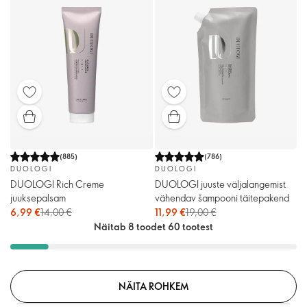
(
885
)
(
786
)
DUOLOGI
DUOLOGI
DUOLOGI Rich Creme
DUOLOGI juuste väljalangemist
juuksepalsam
vähendav šampooni täitepakend
6,99 €
14,00 €
11,99 €
19,00 €
Näitab 8 toodet 60 tootest
NÄITA ROHKEM