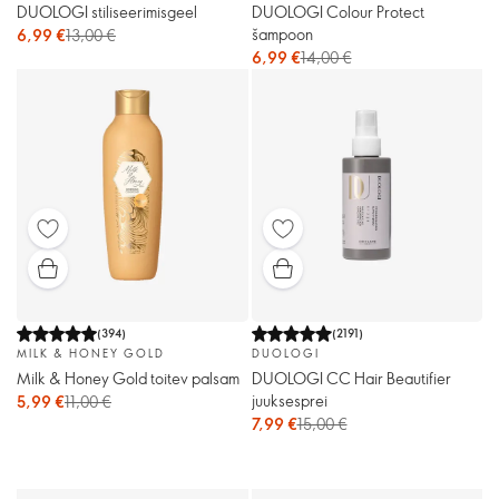
DUOLOGI stiliseerimisgeel
DUOLOGI Colour Protect
šampoon
6,99 €
13,00 €
6,99 €
14,00 €
(
394
)
(
2191
)
MILK & HONEY GOLD
DUOLOGI
Milk & Honey Gold toitev palsam
DUOLOGI CC Hair Beautifier
juuksesprei
5,99 €
11,00 €
7,99 €
15,00 €