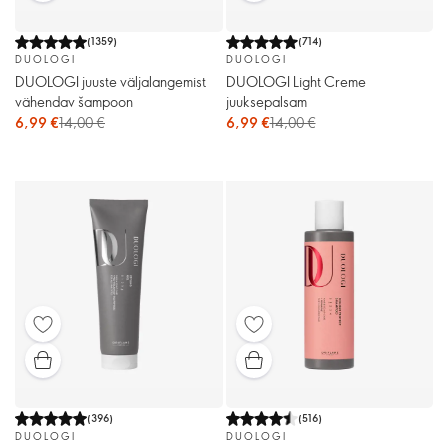
(
1359
)
(
714
)
DUOLOGI
DUOLOGI
DUOLOGI juuste väljalangemist
DUOLOGI Light Creme
vähendav šampoon
juuksepalsam
6,99 €
14,00 €
6,99 €
14,00 €
(
396
)
(
516
)
DUOLOGI
DUOLOGI