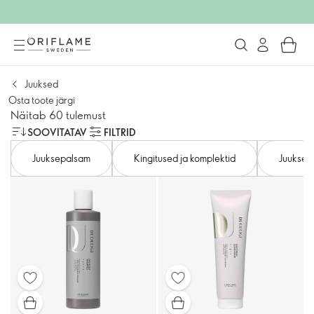
Juuksed
Osta toote järgi
Näitab 60 tulemust
SOOVITATAV
FILTRID
Juuksepalsam
Kingitused ja komplektid
Juuksem