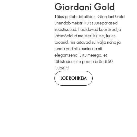
Giordani Gold
Täius peitub detailides. Giordani Gold
ühendab meistrlikult suurepärased
koostisosad, hooldavad koostised ja
läbimõeldud meisterlikkuse, luues
tooteid, mis aitavad sul välja näha ja
tunda end nii kaunina ja nii
elegantsena. Liitu meiega, et
tähistada selle peene brändi 50.
juubelit!
LOE ROHKEM