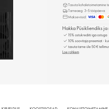
Tasuta kohaletoimetamine tel
Tarneaeg: 3–5 tööpäeva
Makseviisid:
Hakka Püsikliendiks ja 
15% ostukrediiti iga ostuga
10% soovitaja preemiat - kui
tasuta tarne üle 50 € tellimu
Loe rohkem
KIRJELDUS
KOOSTISOSAD
KOHALETOIMETAMINE