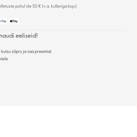
limuste puhul üle 50 € (v.a. kulleriga koju)
naudi eeliseid!
 kutsu sõpru ja saa preemiat
stele.