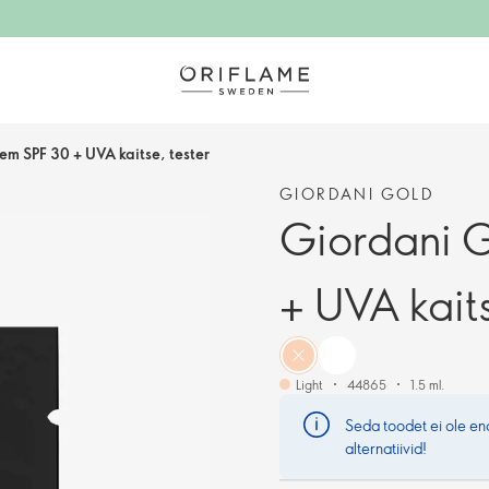
m SPF 30 + UVA kaitse, tester
GIORDANI GOLD
Giordani 
+ UVA kaits
Light
44865
1.5 ml.
Seda toodet ei ole e
alternatiivid!