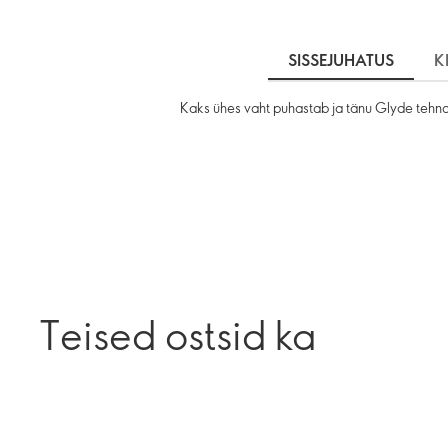
SISSEJUHATUS
K
Kaks ühes vaht puhastab ja tänu Glyde tehnol
Teised ostsid ka