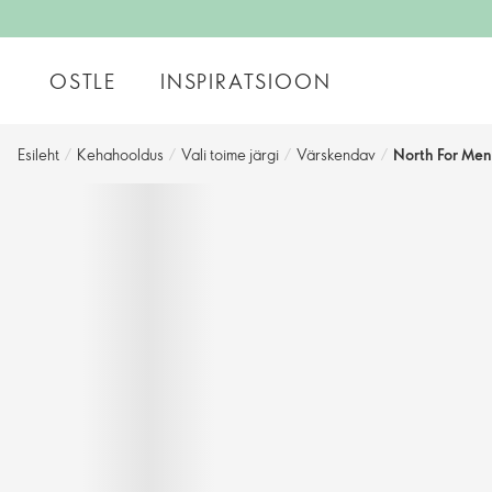
OSTLE
INSPIRATSIOON
Esileht
/
Kehahooldus
/
Vali toime järgi
/
Värskendav
/
North For Men