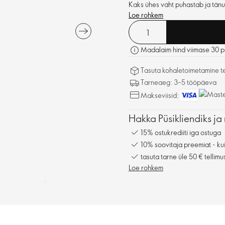
Kaks ühes vaht puhastab ja tänu
Loe rohkem
Madalaim hind viimase 30 p
Tasuta kohaletoimetamine tel
Tarneaeg: 3–5 tööpäeva
Makseviisid:
Hakka Püsikliendiks ja 
15% ostukrediiti iga ostuga
10% soovitaja preemiat - kui
tasuta tarne üle 50 € tellimu
Loe rohkem