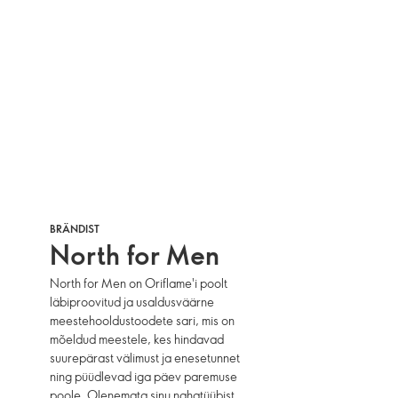
BRÄNDIST
North for Men
North for Men on Oriflame'i poolt
läbiproovitud ja usaldusväärne
meestehooldustoodete sari, mis on
mõeldud meestele, kes hindavad
suurepärast välimust ja enesetunnet
ning püüdlevad iga päev paremuse
poole. Olenemata sinu nahatüübist,