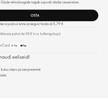
 Glyde tehnoloogiale tagab sujuvalt sileda raseerimise.
OSTA
äeva jooksul enne praegust hinda oli 5,79 €
limuste puhul üle 50 € (v.a. kulleriga koju)
naudi eeliseid!
 kutsu sõpru ja saa preemiat
stele.