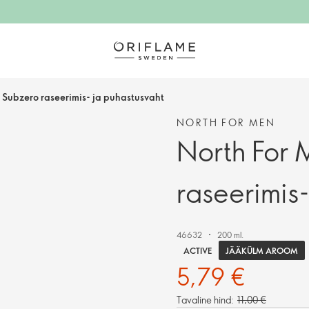
 Subzero raseerimis- ja puhastusvaht
NORTH FOR MEN
North For 
raseerimis-
46632
200 ml.
JÄÄKÜLM AROOM
ACTIVE
5,79 €
Tavaline hind:
11,00 €