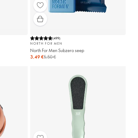
(
499
)
NORTH FOR MEN
North For Men Subzero seep
3,49 €
5,50 €