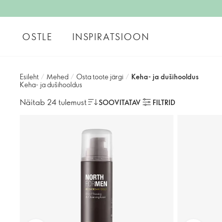
OSTLE
INSPIRATSIOON
Esileht
/
Mehed
/
Osta toote järgi
/
Keha- ja dušihooldus
Keha- ja dušihooldus
Näitab 24 tulemust
SOOVITATAV
FILTRID