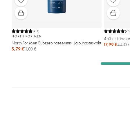
(
717
)
(
78
NORTH FOR MEN
4-ühes trimme
North For Men Subzero raseerimis- ja puhastusvaht
17,99 €
44,00 
5,79 €
11,00 €