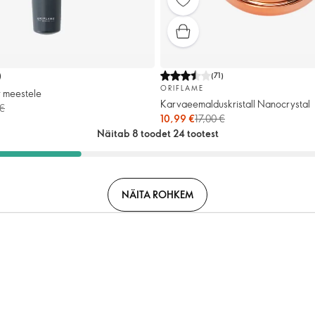
)
(
71
)
ORIFLAME
r meestele
Karvaeemalduskristall Nanocrystal
€
10,99 €
17,00 €
Näitab 8 toodet 24 tootest
NÄITA ROHKEM