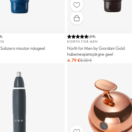
9
)
(
319
)
EN
NORTH FOR MEN
Subzero niisutav näogeel
North for Men by Giordani Gold
habemeajamisjärgne geel
4,79 €
8,00 €