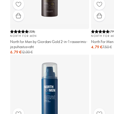
(
328
)
(
79
NORTH FOR MEN
NORTH FOR M
North for Men by Giordani Gold 2-in-1 raseerimis-
North For Men 
ja puhastusvaht
4,79 €
7,50 €
6,79 €
12,00 €