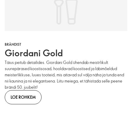
BRÄNDIST
Giordani Gold
Täius peitub detailides. Giordani Gold ühendab meistrlikult
suurepärased koostisosad, hooldavad koostised ja läbimõeldud
meisterlikkuse, luues tooteid, mis aitavad sul välja näha ja tunda end
nii kaunina ja nii elegantsena. Liitu meiega, et tähistada selle peene
brändi 50. juubelit!
LOE ROHKEM