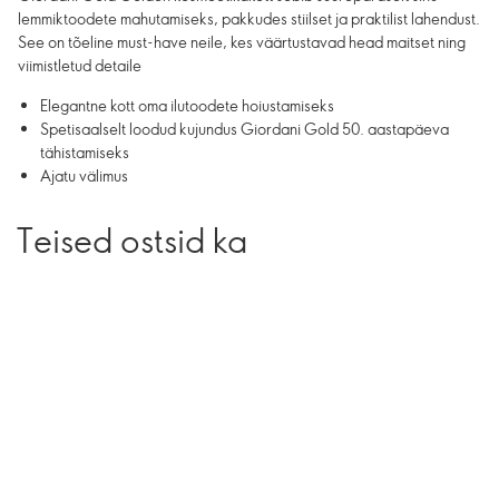
lemmiktoodete mahutamiseks, pakkudes stiilset ja praktilist lahendust.
See on tõeline must-have neile, kes väärtustavad head maitset ning
viimistletud detaile
Elegantne kott oma ilutoodete hoiustamiseks
Spetisaalselt loodud kujundus Giordani Gold 50. aastapäeva
tähistamiseks
Ajatu välimus
Teised ostsid ka