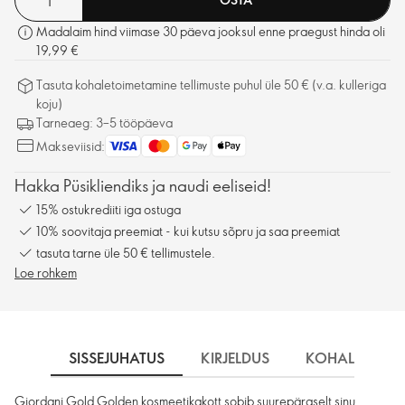
Madalaim hind viimase 30 päeva jooksul enne praegust hinda oli
19,99 €
Tasuta kohaletoimetamine tellimuste puhul üle 50 € (v.a. kulleriga
koju)
Tarneaeg: 3–5 tööpäeva
Makseviisid:
Hakka Püsikliendiks ja naudi eeliseid!
15% ostukrediiti iga ostuga
10% soovitaja preemiat - kui kutsu sõpru ja saa preemiat
tasuta tarne üle 50 € tellimustele.
Loe rohkem
SISSEJUHATUS
KIRJELDUS
KOHALETOIME
Giordani Gold Golden kosmeetikakott sobib suurepäraselt sinu