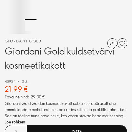
GIORDANI GOLD
Giordani Gold kuldsetvärvi
kosmeetikakott
48924
0 tk.
21,99 €
Tavaline hind:
29,00 €
Giordani Gold Golden kosmeetikakott sobib suurepäraselt sinu
lemmiktoodete mahutamiseks, pakkudes stiilset ja praktilist lahendust.
See on tõeline must-have neile, kes väärtustavad head maitset ning
viimistletud detaile
Loe rohkem
OSTA