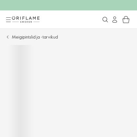
Meigipintslid ja -tarvikud