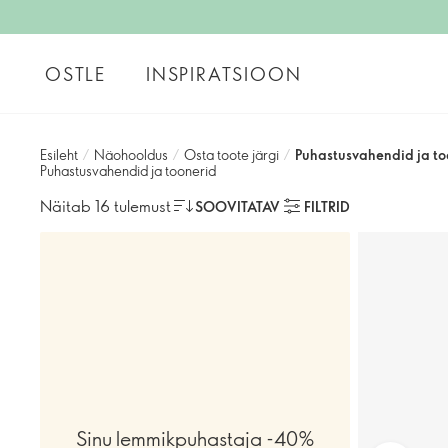
OSTLE
INSPIRATSIOON
Esileht
/
Näohooldus
/
Osta toote järgi
/
Puhastusvahendid ja to
Puhastusvahendid ja toonerid
Näitab 16 tulemust
SOOVITATAV
FILTRID
Sinu lemmikpuhastaja -40%