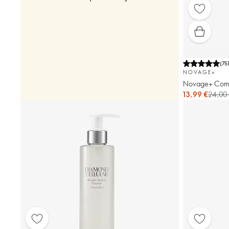
(
75
NOVAGE+
Novage+ Comfo
13,99 €
24,00