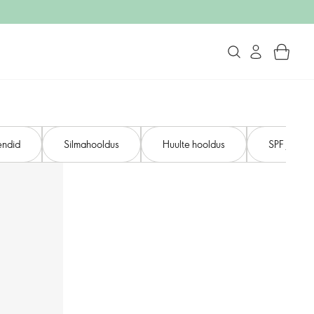
endid
Silmahooldus
Huulte hooldus
SPF ja päi