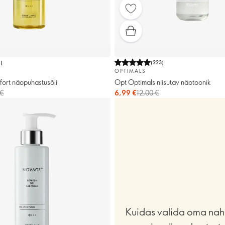
1
)
(
223
)
OPTIMALS
rt näopuhastusõli
Opt Optimals niisutav näotoonik
 €
6,99 €
12,00 €
Kuidas valida oma nah