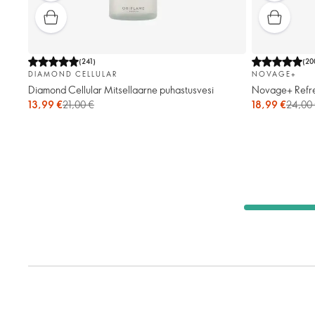
(
241
)
(
20
DIAMOND CELLULAR
NOVAGE+
Diamond Cellular Mitsellaarne puhastusvesi
Novage+ Refr
13,99 €
21,00 €
18,99 €
24,00