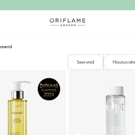
onerid
Seerumid
Niisutusvah