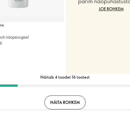
parim näopuhastust
LOE ROHKEM
04
)
esh näopesugeel
 €
Näitab 4 toodet 16 tootest
NÄITA ROHKEM