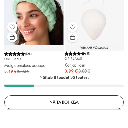
VIIMANE VÕIMALUS
(
31
)
(
128
)
ORIFLAME
ORIFLAME
Konjac käsn
Meigieemaldus peapael
3,99 €
10,00 €
5,49 €
10,00 €
Näitab 8 toodet 32 tootest
NÄITA ROHKEM