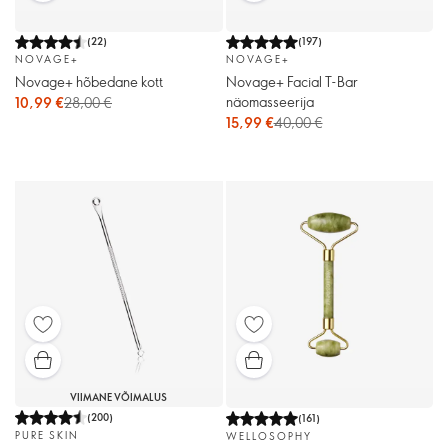
(
22
)
(
197
)
NOVAGE+
NOVAGE+
Novage+ hõbedane kott
Novage+ Facial T-Bar
näomasseerija
10,99 €
28,00 €
15,99 €
40,00 €
VIIMANE VÕIMALUS
(
200
)
(
161
)
PURE SKIN
WELLOSOPHY