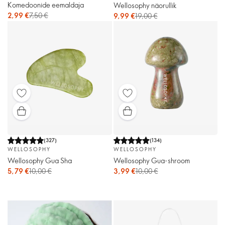
Komedoonide eemaldaja
Wellosophy näorullik
2,99 €
7,50 €
9,99 €
19,00 €
(
327
)
(
134
)
WELLOSOPHY
WELLOSOPHY
Wellosophy Gua Sha
Wellosophy Gua-shroom
5,79 €
10,00 €
3,99 €
10,00 €