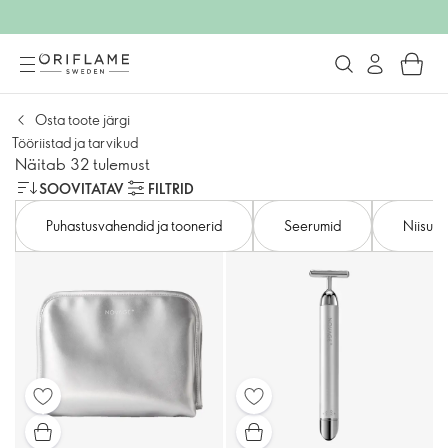
Osta toote järgi
Tööriistad ja tarvikud
Näitab 32 tulemust
SOOVITATAV
FILTRID
Puhastusvahendid ja toonerid
Seerumid
Niisut