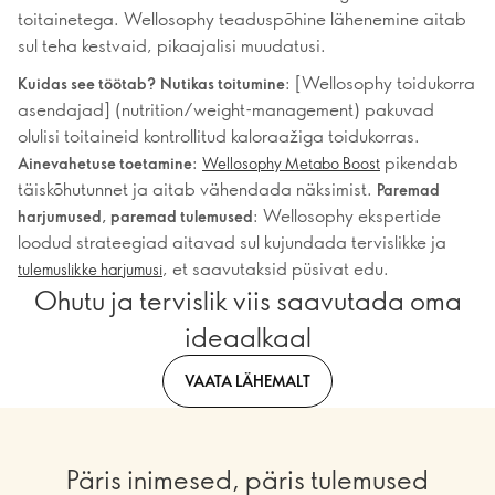
toitainetega. Wellosophy teaduspõhine lähenemine aitab
sul teha kestvaid, pikaajalisi muudatusi.
: [Wellosophy toidukorra
Kuidas see töötab?
Nutikas toitumine
asendajad] (nutrition/weight-management) pakuvad
olulisi toitaineid kontrollitud kaloraažiga toidukorras.
:
pikendab
Ainevahetuse toetamine
Wellosophy Metabo Boost
täiskõhutunnet ja aitab vähendada näksimist.
Paremad
: Wellosophy ekspertide
harjumused, paremad tulemused
loodud strateegiad aitavad sul kujundada tervislikke ja
, et saavutaksid püsivat edu.
tulemuslikke harjumusi
Ohutu ja tervislik viis saavutada oma
ideaalkaal
VAATA LÄHEMALT
Päris inimesed, päris tulemused