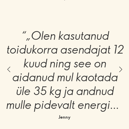
“„Olen kasutanud
toidukorra asendajat 12
kuud ning see on
aidanud mul kaotada
üle 35 kg ja andnud
mulle pidevalt energiat.
See on kiire ja tervislik
Jenny