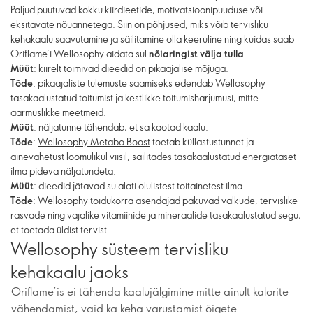
Paljud puutuvad kokku kiirdieetide, motivatsioonipuuduse või
eksitavate nõuannetega. Siin on põhjused, miks võib tervisliku
kehakaalu saavutamine ja säilitamine olla keeruline ning kuidas saab
Oriflame’i Wellosophy aidata sul
nõiaringist välja tulla
.
Müüt
: kiirelt toimivad dieedid on pikaajalise mõjuga.
Tõde
: pikaajaliste tulemuste saamiseks edendab Wellosophy
tasakaalustatud toitumist ja kestlikke toitumisharjumusi, mitte
äärmuslikke meetmeid.
Müüt
: näljatunne tähendab, et sa kaotad kaalu.
Tõde
:
Wellosophy Metabo Boost
toetab küllastustunnet ja
ainevahetust loomulikul viisil, säilitades tasakaalustatud energiataset
ilma pideva näljatundeta.
Müüt
: dieedid jätavad su alati olulistest toitainetest ilma.
Tõde
:
Wellosophy toidukorra asendajad
pakuvad valkude, tervislike
rasvade ning vajalike vitamiinide ja mineraalide tasakaalustatud segu,
et toetada üldist tervist.
Wellosophy süsteem tervisliku
kehakaalu jaoks
Oriflame’is ei tähenda kaalujälgimine mitte ainult kalorite
vähendamist, vaid ka keha varustamist õigete