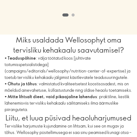
toidukord, mis maitseb
suurepäraselt!“”
Miks usaldada Wellosophyt oma
tervisliku kehakaalu saavutamisel?
•
Teaduspõhine
: välja töötatud koos [juhtivate
toitumisspetsialistidega]
(campaigns/editorials/wellosophy/nutrition-center-of-expertise) ja
toetub tervisliku kehakaalu jälgimist käsitlevatele teadusuuringutele.
•
Ohutu ja tõhus
: valmistatud kvaliteetsetest koostisosadest, mis on
mõeldud ainevahetuse, küllastustunde ning üldise heaolu toetamiseks.
•
Mitte lihtsalt dieet, vaid pikaajaline lahendus
: praktiline, kestlik
lähenemisviis tervisliku kehakaalu säilitamiseks ilma äärmuslike
piiranguteta.
Liitu, et luua püsivad heaoluharjumused
Tervislike harjumuste kujundamine on lihtsam, kui see on mugav ja
tõhus. Wellosophy püsitellimusega ei saa sinu peamised kunagi otsa –