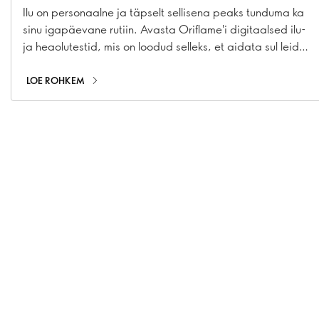
Ilu on personaalne ja täpselt sellisena peaks tunduma ka
sinu igapäevane rutiin. Avasta Oriflame'i digitaalsed ilu-
ja heaolutestid, mis on loodud selleks, et aidata sul leida
just sulle mõeldud tooted, rutiinid ja soovitused. Alates
virtuaalsest meigilaborist ja õige jumestuskreemi
LOE ROHKEM
leidmisest kuni tehisintellektil põhineva nahaanalüüsi ning
personaalsete heaolutestideni – need interaktiivsed
kogemused teevad sulle sobivate toodete avastamise
lihtsamaks, nutikamaks ja personaalsemaks. Millist testi
proovid esimesena?