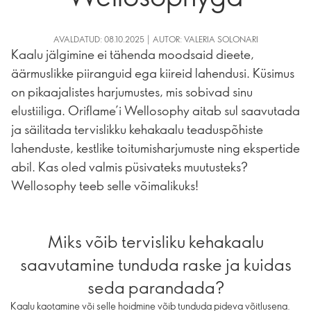
AVALDATUD: 08.10.2025 | AUTOR: VALERIA SOLONARI
Kaalu jälgimine ei tähenda moodsaid dieete,
äärmuslikke piiranguid ega kiireid lahendusi. Küsimus
on pikaajalistes harjumustes, mis sobivad sinu
elustiiliga. Oriflame’i Wellosophy aitab sul saavutada
ja säilitada tervislikku kehakaalu teaduspõhiste
lahenduste, kestlike toitumisharjumuste ning ekspertide
abil. Kas oled valmis püsivateks muutusteks?
Wellosophy teeb selle võimalikuks!
Miks võib tervisliku kehakaalu
saavutamine tunduda raske ja kuidas
seda parandada?
Kaalu kaotamine või selle hoidmine võib tunduda pideva võitlusena.