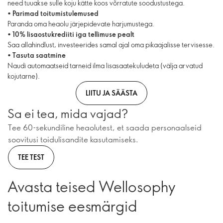
need tuuakse sulle koju kätte koos võrratute soodustustega.
•
Parimad toitumistulemused
Paranda oma heaolu järjepidevate harjumustega.
•
10% lisaostukrediiti iga tellimuse pealt
Saa allahindlust, investeerides samal ajal oma pikaajalisse tervisesse.
•
Tasuta saatmine
Naudi automaatseid tarneid ilma lisasaatekuludeta (välja arvatud
kojutarne).
LIITU JA SÄÄSTA
Sa ei tea, mida vajad?
Tee 60-sekundiline heaolutest, et saada personaalseid
soovitusi toidulisandite kasutamiseks.
TEE TEST
Avasta teised Wellosophy
toitumise eesmärgid