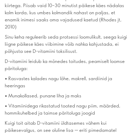
kiirtega. Piisab vaid 10–30 minutist päikese käes nädalas
kolm korda, kus umbes kolmandik nahast on paljas, et
enamik inimesi saaks oma vajadused kaetud (Rhodes jt,
2010)
Sinu keha reguleerib seda protsessi loomulikult, seega kuigi
liigne päikese käes viibimine võib nahka kahjustada, ei
põhjusta see D-vitamiini toksilisust.
D-vitamiini leidub ka mõnedes toitudes, peamiselt loomse
päritoluga:
• Rasvastes kalades nagu lõhe, makrell, sardiinid ja
heeringas
• Munakollased, punane liha ja maks
• Vitamiinidega rikastatud tooted nagu piim, määrded,
hommikuhelbed ja taimse päritoluga joogid
Kuigi toit aitab D-vitamiini üldtasemes vähem kui
päikesevalgus, on see oluline lisa — eriti pimedamatel