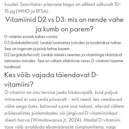
kuudel. Soovitatav päevane kogus on allikast sõltuvalt 10–
15 µg (WHO ja EFSA).
Vitamiinid D2 vs D3: mis on nende vahe
ja kumb on parem?
D-vitamiin esineb kahes vormis:
D3 (kolekalsiferool): Leidub loomsetes toitudes ja toodetakse nahas.
See on tugevam ja püsib kehas kauem.
D2 (ergokalsiferool): Leidub näiteks seentes ja vitamiiniga rikastatud
taimsetes toitudes. See on vähem efektiivne veres D-vitamiini taseme
hoidmisel.
Kes võib vajada täiendavat D-
vitamiini?
D-vitamiin on sinu tervise jaoks hädavajalik, kuid paljud
inimesed ei saa seda piisavalt – eriti need, kes veedavad
vähe aega õues, katavad suure osa nahast, elavad vähem
päikeselistes piirkondades või järgivad D-vitamiinirikast
dieeti harva (Wimalawansa jt, 2024). Madal D-vitamiini
tase võib avalduda ebamääraste sümptomitena, nagu