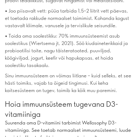
proovi teadlikkust, sügavat hingamist või meditatsiooni.
• Joo piisavalt vett: püüa tarbida 1,5–2 liitrit vett päevas,
et toetada rakkude normaalset toimimist. Kohanda kogust
vastavalt kliimale, vanusele ja tervislikule seisundile.
• Toida oma soolestikku: 70% immuunsüsteemist asub
soolestikus (Wiertsema jt, 2021). Söö kiudaineterikkaid ja
probiootilisi toite, nagu täisteratooted, puuviljad,
köögiviljad, jogurt, keefir või hapukapsas, et hoida
soolestiku tasakaalu.
Sinu immuunsüsteem on võimas liitlane – kuid selleks, et see
hästi toimiks, vajab ta õigeid tingimusi. Kui keha
kaitsesüsteem on tugev, toimib ka kõik muu paremini.
Hoia immuunsüsteem tugevana D3-
vitamiiniga
Suurenda oma D-vitamiini tarbimist Wellosophy D3-
vitamiiniga. See toetab normaalset immuunsüsteemi, luude