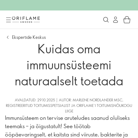
Ekspertide Keskus
Kuidas oma
immuunsüsteemi
naturaalselt toetada
AVALDATUD: 29.10.2025 | AUTOR: MARLENE NORDLANDER MSC,
REGISTREERITUD TOITUMISSPETSIALIST JA ORIFLAME´I TOITUMISNÕUKOGU
LIIGE
Immunsüsteem on tervise aruteludes saanud oluliseks
teemaks – ja õigustatult! See töötab
ööpäevaringselt, et kaitsta sind viiruste, bakterite ja