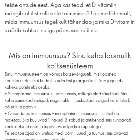
teiste ohtude eest. Aga kas tead, et D-vitamiin
mängib olulist rolli selle toimimises? Uurime lähemalt,
mida immuunsus tegelikult tähendab ja miks D-vitamiin
väärib kohta sinu igapäevases rutiinis.
Mis on immuunsus? Sinu keha loomulik
kaitsesüsteem
Sinu immuunsüsteem on võimas kaitsevõrgustik, mis koosneb
spetsiaalsetest rakkudest, kudedest ja organitest. See jaguneb
kaheks põhiliseks osaks.:
• Sünnipärane immuunsus – immuunsus, millega oled sündinud. Sinu
keha esimesed kaitsjad, nagu nahk, limaskestad, valged verelibled,
põletik ja palavik.
• Omandatud immuunsus – mälupõhine immuunsus, mis õpib ja
mäletab. Siia kuuluvad T-rakud, B-rakud ja antikehad, mis ründavad
konkreetseid ohte ja tugevnevad iga kokkupuutega.
Teised toetajad on lümfisõlmed, põrn, luuüdi ja tüümus, mis aitavad
immuunsüsteemil sujuvalt toimida.