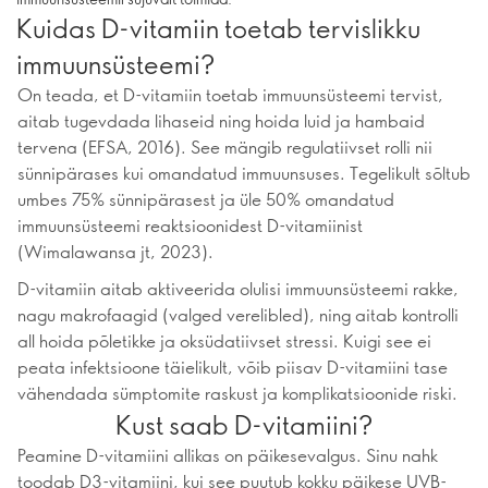
Kuidas D-vitamiin toetab tervislikku
immuunsüsteemi?
On teada, et D-vitamiin toetab immuunsüsteemi tervist,
aitab tugevdada lihaseid ning hoida luid ja hambaid
tervena (EFSA, 2016). See mängib regulatiivset rolli nii
sünnipärases kui omandatud immuunsuses. Tegelikult sõltub
umbes 75% sünnipärasest ja üle 50% omandatud
immuunsüsteemi reaktsioonidest D-vitamiinist
(Wimalawansa jt, 2023).
D-vitamiin aitab aktiveerida olulisi immuunsüsteemi rakke,
nagu makrofaagid (valged verelibled), ning aitab kontrolli
all hoida põletikke ja oksüdatiivset stressi. Kuigi see ei
peata infektsioone täielikult, võib piisav D-vitamiini tase
vähendada sümptomite raskust ja komplikatsioonide riski.
Kust saab D-vitamiini?
Peamine D-vitamiini allikas on päikesevalgus. Sinu nahk
toodab D3-vitamiini, kui see puutub kokku päikese UVB-