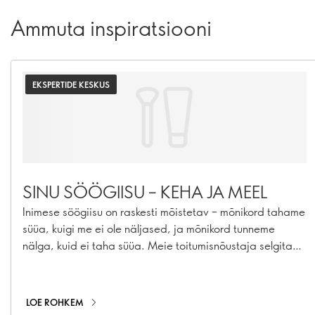
Ammuta inspiratsiooni
EKSPERTIDE KESKUS
SINU SÖÖGIISU – KEHA JA MEEL
Inimese söögiisu on raskesti mõistetav – mõnikord tahame
süüa, kuigi me ei ole näljased, ja mõnikord tunneme
nälga, kuid ei taha süüa. Meie toitumisnõustaja selgitab,
miks see nii on
LOE ROHKEM