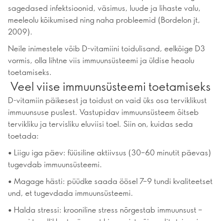
sagedased infektsioonid, väsimus, luude ja lihaste valu,
meeleolu kõikumised ning naha probleemid (Bordelon jt,
2009).
Neile inimestele võib D-vitamiini toidulisand, eelkõige D3
vormis, olla lihtne viis immuunsüsteemi ja üldise heaolu
toetamiseks.
Veel viise immuunsüsteemi toetamiseks
D-vitamiin päikesest ja toidust on vaid üks osa terviklikust
immuunsuse puslest. Vastupidav immuunsüsteem õitseb
tervikliku ja tervisliku eluviisi toel. Siin on, kuidas seda
toetada:
• Liigu iga päev: füüsiline aktiivsus (30–60 minutit päevas)
tugevdab immuunsüsteemi.
• Magage hästi: püüdke saada öösel 7–9 tundi kvaliteetset
und, et tugevdada immuunsüsteemi.
• Halda stressi: krooniline stress nõrgestab immuunsust –