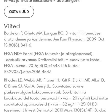
tervist ja lihaste funktsioone – aastaringselt.
OSTA NÜÜD
Viited
Bordelon P, Ghetu MV, Langan RC. D-vitamiini puuduse
äratundmine ja käsitlemine. Am Fam Physician. 2009 Oct
15;80(8):841–6.
EFSA NDA Panel (EFSA toitumis- ja allergiapaneel).
Teaduslik arvamus D-vitamiini toitumissoovituste kohta.
EFSA Journal. 2016;14(10):4547, 145 lk. doi:
10.2903/j.efsa.2016.4547.
Rhodes LE, Webb AR, Fraser HI, Kift R, Durkin MT, Allan D,
O'Brien SJ, Vail A, Berry JL. Soovitatud suvine
päikesevalguse kokkupuude võib Suurbritannia
laiuskraadidel toota piisavaid (> või = 20 ng/ml) kuid mitte
soovitatud optimaalseid (> või = 32 ng/ml) 25(OH)D
tasemeid. J Invest Dermatol. 2010 May;130(5):1411–8. doi: