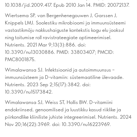
10.1038/jid.2009.417. Epub 2010 Jan 14. PMID: 20072137.
Wiertsema SP, van Bergenhenegouwen J, Garssen J,
Knippels LMJ. Soolestiku mikrobioomi ja immuunsüsteemi
vastastikmõju nakkushaiguste kontekstis kogu elu jooksul
ning toitumise roll ravistrateegiate optimeerimisel.
Nutrients. 2021 Mar 9;13(3):886. doi:
10.3390/nu13030886. PMID: 33803407; PMCID:
PMC8001875.
Wimalawansa SJ. Infektsioonid ja autoimmuunsus –
immuunsüsteem ja D-vitamiin: süstemaatiline ülevaade.
Nutrients. 2023 Sep 2;15(17):3842. doi:
10.3390/nu15173842.
Wimalawansa SJ, Weiss ST, Hollis BW. D-vitamiini
endokriinsed, genoomilised ja luustikku kasud riiklike ja
piirkondlike kliiniliste juhiste integreerimisel. Nutrients. 2024
Nov 20;16(22):3969. doi: 10.3390/nu16223969.