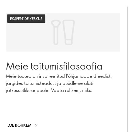
EKSPERTIDE KESKUS
Meie toitumisfilosoofia
Meie tooted on inspireeritud Põhjamaade dieedist,
järgides toitumisteadust ja püüdleme alati
jätkusuutlikuse poole. Vaata rohkem, miks.
LOE ROHKEM