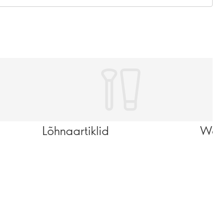
Lõhnaartiklid
Wel