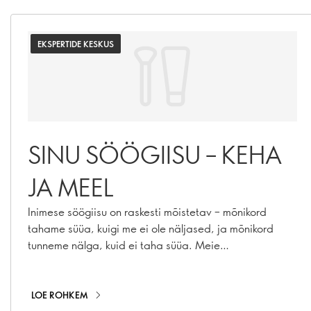
EKSPERTIDE KESKUS
SINU SÖÖGIISU – KEHA
JA MEEL
Inimese söögiisu on raskesti mõistetav – mõnikord
tahame süüa, kuigi me ei ole näljased, ja mõnikord
tunneme nälga, kuid ei taha süüa. Meie
toitumisnõustaja selgitab, miks see nii on
LOE ROHKEM