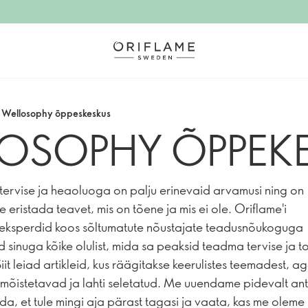
Wellosophy õppeskeskus
OSOPHY ÕPPEK
tervise ja heaoluoga on palju erinevaid arvamusi ning on
e eristada teavet, mis on tõene ja mis ei ole. Oriflame'i
seksperdid koos sõltumatute nõustajate teadusnõukoguga
 sinuga kõike olulist, mida sa peaksid teadma tervise ja t
iit leiad artikleid, kus räägitakse keerulistes teemadest, a
ti mõistetavad ja lahti seletatud. Me uuendame pidevalt an
da, et tule mingi aja pärast tagasi ja vaata, kas me oleme