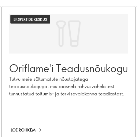
EKSPERTIDE KESKUS
Oriflame'i Teadusnõukogu
Tutvu meie sõltumatute nõustajatega
teadusnõukoguga, mis koosneb rahvusvahelistest
tunnustatud toitumis- ja tervisevaldkonna teadlastest.
LOE ROHKEM