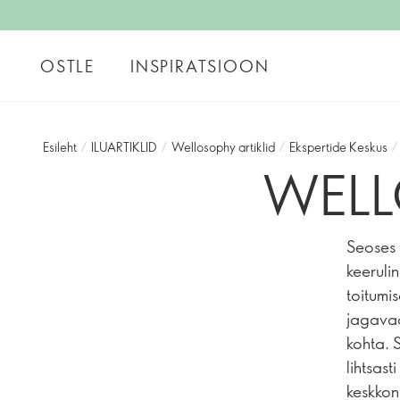
OSTLE
INSPIRATSIOON
Esileht
/
ILUARTIKLID
/
Wellosophy artiklid
/
Ekspertide Keskus
/
WELL
Seoses 
keerulin
toitumi
jagavad
kohta. S
lihtsas
keskkon