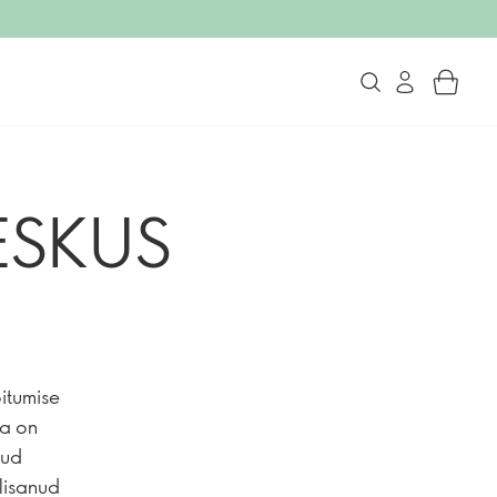
ESKUS
oitumise
ga on
tud
 lisanud