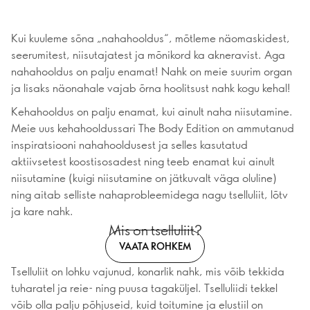
Kui kuuleme sõna „nahahooldus“, mõtleme näomaskidest,
seerumitest, niisutajatest ja mõnikord ka akneravist. Aga
nahahooldus on palju enamat! Nahk on meie suurim organ
ja lisaks näonahale vajab õrna hoolitsust nahk kogu kehal!
Kehahooldus on palju enamat, kui ainult naha niisutamine.
Meie uus kehahooldussari The Body Edition on ammutanud
inspiratsiooni nahahooldusest ja selles kasutatud
aktiivsetest koostisosadest ning teeb enamat kui ainult
niisutamine (kuigi niisutamine on jätkuvalt väga oluline)
ning aitab selliste nahaprobleemidega nagu tselluliit, lõtv
ja kare nahk.
Mis on tselluliit?
VAATA ROHKEM
Tselluliit on lohku vajunud, konarlik nahk, mis võib tekkida
tuharatel ja reie- ning puusa tagaküljel. Tselluliidi tekkel
võib olla palju põhjuseid, kuid toitumine ja elustiil on