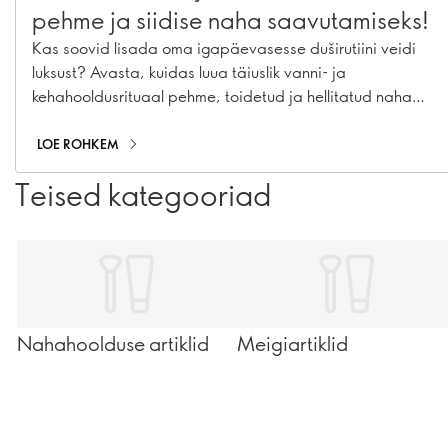
pehme ja siidise naha saavutamiseks!
Kas soovid lisada oma igapäevasesse duširutiini veidi
luksust? Avasta, kuidas luua täiuslik vanni- ja
kehahooldusrituaal pehme, toidetud ja hellitatud naha
saavutamiseks
LOE ROHKEM
Teised kategooriad
Nahahoolduse artiklid
Meigiartiklid