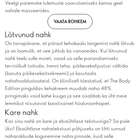
Veelgi paremate tulemuste saavutamiseks kanna geel
nahale masseerides.
VAATA ROHKEM
Lõtvunud nahk
On tavapärane, et pärast kehakaalu langemist nahk lõtvub
ja on loomulik, et see juhtub ka vananedes. Kui lõtvunud
nahk teeb sulle muret, saad sa selle parandamiseks
tervislikult toituda, trenni teha, päikesekahjustusi vältida
(kasuta päikesekaitsekreemi) ja kasutada
nahahooldustooteid. On kliiniliselt tõestatud, et The Body
Edition pinguldav kehakreem muudab naha 48%
pringimaks vaid kahe kuuga ja see sisaldab ka üht meie
lemmikut niisutavat koostisainet hüaluroonhapet.
Kare nahk
Kas sinu nahk on kare ja ebaühtlase tekstuuriga? Sa pole
üksi! Ebaühtlase nahatekstuuri põhjuseks on tihti surnud
naharakkude kogunemine naha pinnale, kuid selle