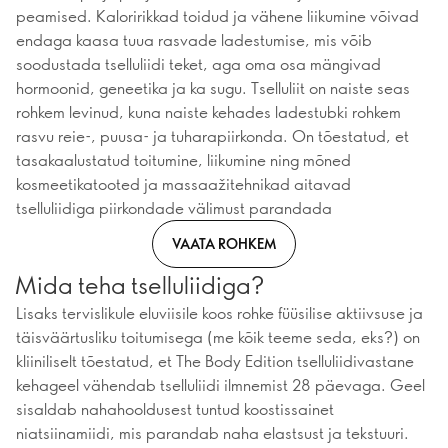
peamised. Kaloririkkad toidud ja vähene liikumine võivad
endaga kaasa tuua rasvade ladestumise, mis võib
soodustada tselluliidi teket, aga oma osa mängivad
hormoonid, geneetika ja ka sugu. Tselluliit on naiste seas
rohkem levinud, kuna naiste kehades ladestubki rohkem
rasvu reie-, puusa- ja tuharapiirkonda. On tõestatud, et
tasakaalustatud toitumine, liikumine ning mõned
kosmeetikatooted ja massaažitehnikad aitavad
tselluliidiga piirkondade välimust parandada
VAATA ROHKEM
Mida teha tselluliidiga?
Lisaks tervislikule eluviisile koos rohke füüsilise aktiivsuse ja
täisväärtusliku toitumisega (me kõik teeme seda, eks?) on
kliiniliselt tõestatud, et The Body Edition tselluliidivastane
kehageel vähendab tselluliidi ilmnemist 28 päevaga. Geel
sisaldab nahahooldusest tuntud koostissainet
niatsiinamiidi, mis parandab naha elastsust ja tekstuuri.