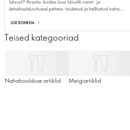
luksust? Avasta, kuidas luua täiuslik vanni- ja
kehahooldusrituaal pehme, toidetud ja hellitatud naha
saavutamiseks
LOE ROHKEM
Teised kategooriad
Nahahoolduse artiklid
Meigiartiklid