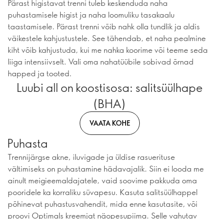
Pärast higistavat trenni tuleb keskenduda naha
puhastamisele higist ja naha loomuliku tasakaalu
taastamisele. Pärast trenni võib nahk olla tundlik ja aldis
väikestele kahjustustele. See tähendab, et naha pealmine
kiht võib kahjustuda, kui me nahka koorime või teeme seda
liiga intensiivselt. Vali oma nahatüübile sobivad õrnad
happed ja tooted.
Luubi all on koostisosa: salitsüülhape
(BHA)
VAATA KOHE
Puhasta
Trennijärgse akne, iluvigade ja üldise rasuerituse
vältimiseks on puhastamine hädavajalik. Siin ei looda me
ainult meigieemaldajatele, vaid soovime pakkuda oma
pooridele ka korraliku süvapesu. Kasuta salitsüülhappel
põhinevat puhastusvahendit, mida enne kasutasite, või
proovi Optimals kreemjat näopesupiima. Selle vahutav