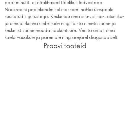
paar minutit, et näolihased täielikult lõdvestada.
Näokreemi pealekandmisel masseeri nahka ülespoole
suunatud liigutustega. Keskendu oma suu-, silma-, otsmiku-
ja oimupiirkonna ümbrusele ning libista nimetissõrme ja
keskmist sõrme mööda näokontuure. Venita õrnalt oma
kaela vasakule ja paremale ning seejärel diagonaalselt.
Proovi tooteid