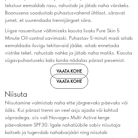
tekstuur eemaldab rasu, rahustab ja jätab naha värskeks.
Boonusena soodustab puhastusvahend ühtlast, säravat
jumet, et suurendada trennijärgset sära.
Liigse rasuerituse vältimiseks kasuta lisaks Pure Skin 5
Minute Oil-control savimaski. Puhastav 5-minuti mask aitab
eemaldada iluvigu tekitavaid jääke, aitab ennetada
vistrike teket, rahustab nahka ja jätab naha matiks. Kasuta
sügavpuhastuseks kaks korda nädalas pärast pesemist.
VAATA KOHE
VAATA KOHE
Niisuta
Niisutamine valmistab naha ette järgnevaks päevaks või
ööks. Kui pärast trenni on veel asju ajada või kohtud
sõpradega, siis vali Novage+ Multi-Active kerge
päevakreem SPF30. Igale nahatüübile sobiv niisutaja
kaitseb ja tugevdab nahabarjääri ning niisutab