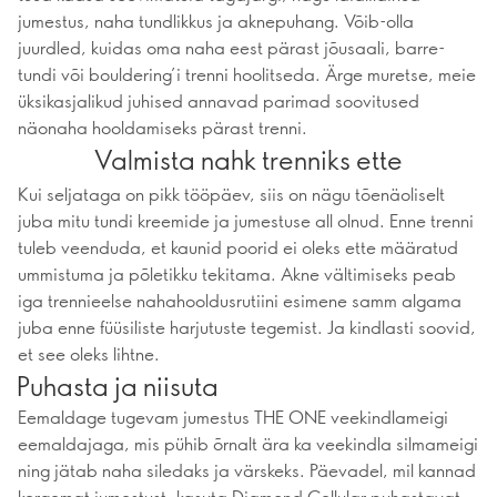
jumestus, naha tundlikkus ja aknepuhang. Võib-olla
juurdled, kuidas oma naha eest pärast jõusaali, barre-
tundi või bouldering’i trenni hoolitseda. Ärge muretse, meie
üksikasjalikud juhised annavad parimad soovitused
näonaha hooldamiseks pärast trenni.
Valmista nahk trenniks ette
Kui seljataga on pikk tööpäev, siis on nägu tõenäoliselt
juba mitu tundi kreemide ja jumestuse all olnud. Enne trenni
tuleb veenduda, et kaunid poorid ei oleks ette määratud
ummistuma ja põletikku tekitama. Akne vältimiseks peab
iga trennieelse nahahooldusrutiini esimene samm algama
juba enne füüsiliste harjutuste tegemist. Ja kindlasti soovid,
et see oleks lihtne.
Puhasta ja niisuta
Eemaldage tugevam jumestus THE ONE veekindlameigi
eemaldajaga, mis pühib õrnalt ära ka veekindla silmameigi
ning jätab naha siledaks ja värskeks. Päevadel, mil kannad
kergemat jumestust, kasuta Diamond Cellular puhastavat