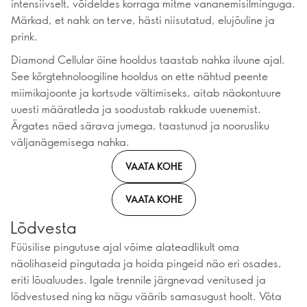
intensiivselt, võideldes korraga mitme vananemisilminguga.
Märkad, et nahk on terve, hästi niisutatud, elujõuline ja
prink.
Diamond Cellular öine hooldus taastab nahka iluune ajal.
See kõrgtehnoloogiline hooldus on ette nähtud peente
miimikajoonte ja kortsude vältimiseks, aitab näokontuure
uuesti määratleda ja soodustab rakkude uuenemist.
Ärgates näed särava jumega, taastunud ja noorusliku
väljanägemisega nahka.
VAATA KOHE
VAATA KOHE
Lõdvesta
Füüsilise pingutuse ajal võime alateadlikult oma
näolihaseid pingutada ja hoida pingeid näo eri osades,
eriti lõualuudes. Igale trennile järgnevad venitused ja
lõdvestused ning ka nägu väärib samasugust hoolt. Võta