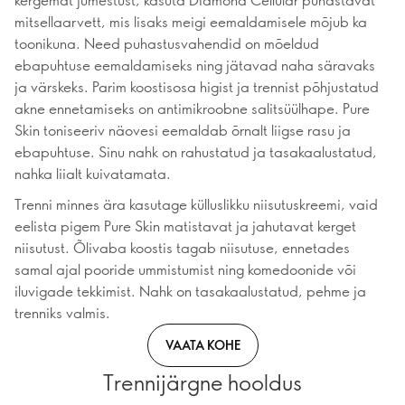
mitsellaarvett, mis lisaks meigi eemaldamisele mõjub ka
toonikuna. Need puhastusvahendid on mõeldud
ebapuhtuse eemaldamiseks ning jätavad naha säravaks
ja värskeks. Parim koostisosa higist ja trennist põhjustatud
akne ennetamiseks on antimikroobne salitsüülhape. Pure
Skin toniseeriv näovesi eemaldab õrnalt liigse rasu ja
ebapuhtuse. Sinu nahk on rahustatud ja tasakaalustatud,
nahka liialt kuivatamata.
Trenni minnes ära kasutage külluslikku niisutuskreemi, vaid
eelista pigem Pure Skin matistavat ja jahutavat kerget
niisutust. Õlivaba koostis tagab niisutuse, ennetades
samal ajal pooride ummistumist ning komedoonide või
iluvigade tekkimist. Nahk on tasakaalustatud, pehme ja
trenniks valmis.
VAATA KOHE
Trennijärgne hooldus