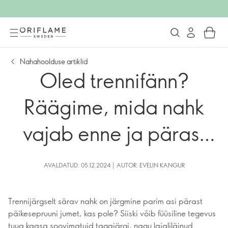
Nahahoolduse artiklid
Oled trennifänn?
Räägime, mida nahk
vajab enne ja pärast
trenni.
AVALDATUD: 05.12.2024 | AUTOR: EVELIN KANGUR
Trennijärgselt särav nahk on järgmine parim asi pärast
päikesepruuni jumet, kas pole? Siiski võib füüsiline tegevus
tuua kaasa soovimatuid tagajärgi, nagu laialiläinud