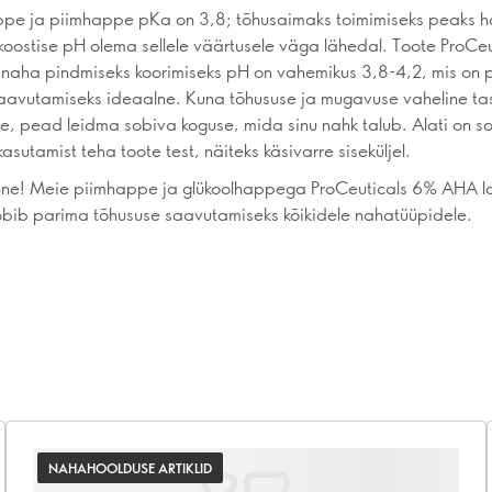
ppe ja piimhappe pKa on 3,8; tõhusaimaks toimimiseks peaks 
koostise pH olema sellele väärtusele väga lähedal. Toote ProCe
naha pindmiseks koorimiseks pH on vahemikus 3,8-4,2, mis on 
aavutamiseks ideaalne. Kuna tõhususe ja mugavuse vaheline ta
ne, pead leidma sobiva koguse, mida sinu nahk talub. Alati on s
asutamist teha toote test, näiteks käsivarre siseküljel.
nne! Meie piimhappe ja glükoolhappega ProCeuticals 6% AHA 
bib parima tõhususe saavutamiseks kõikidele nahatüüpidele.
NAHAHOOLDUSE ARTIKLID