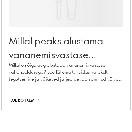
Millal peaks alustama
vananemisvastase
nahahooldusega?
Millal on õige aeg alustada vananemisvastase
nahahooldusega? Loe lähemalt, kuidas varakult
tegutsemine ja väikesed järjepidevad sammud võivad
aidata sinu nahal kauem nooremana püsida
LOE ROHKEM