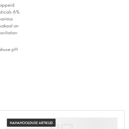
happeid
uticals 6%
parima
sakaal on
oovitatav
lahuse pH
NAHAHOOLDUSE ARTIKLID