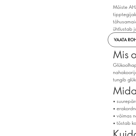
Mõiste AHA
tipptegija
tõhusamaid
ühtlustab 
VAATA RO
Mis 
Glükoolha
nahakoorij
tungib glük
Mida
• suurepär
• erakord
• võimas 
• tõstab k
Kuid