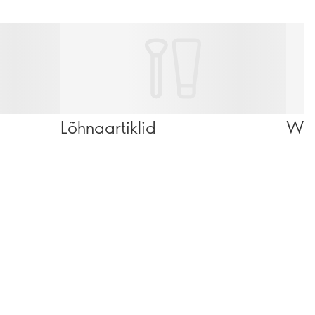
Lõhnaartiklid
Wel