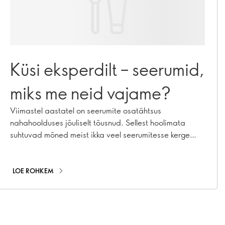
Küsi eksperdilt – seerumid,
miks me neid vajame?
Viimastel aastatel on seerumite osatähtsus
nahahoolduses jõuliselt tõusnud. Sellest hoolimata
suhtuvad mõned meist ikka veel seerumitesse kerge
ettevaatusega – mis need on ja mida need teevad.
Otsustasime küsida Oriflame’i nahahoolduseksperdilt
Holly Grenfell’ilt mõned kõige põletavamad küsimused!
LOE ROHKEM