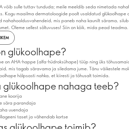
 võib sulle tuttav tunduda; meile meeldib seda nimetada nah
ks. Kogu maailma dermatoloogide poolt usaldatud glükoolhape 
 nahahooldusvahendeid, mis paneb naha kaunilt särama, silub
jumet. Oleme sellest sõltuvuses! Siin on kõik, mida pead teadma.
HKEM
on glükoolhape?
pe on AHA-happe (alfa-hüdroksühape) tüüp ning üks tõhusamai
aid, mis tagab säravama ja siledama jume. Tänu väikestele mol
oolhape hõlpsasti nahka, et kiiresti ja tõhusalt toimida.
 glükoolhape nahaga teeb?
ane koorija
ne sära parandaja
naha uuendaja
ollageeni taset ja vähendab kortse
as glükoolhape toimib?