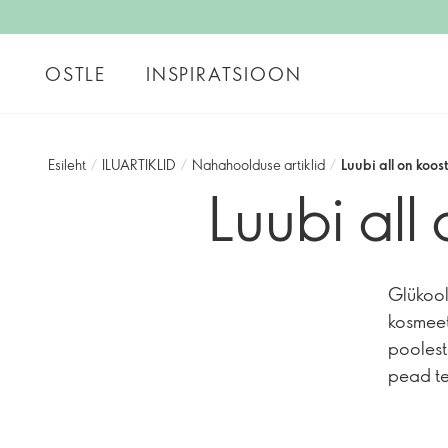
OSTLE
INSPIRATSIOON
Esileht
/
ILUARTIKLID
/
Nahahoolduse artiklid
/
Luubi all on koo
Luubi all
Glükool
kosmeet
poolest
pead t