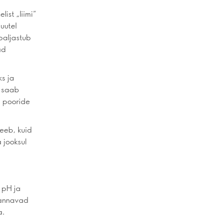
ist „liimi“
uutel
paljastub
ad
s ja
a saab
d pooride
eeb, kuid
 jooksul
 pH ja
 annavad
a.