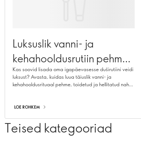
Luksuslik vanni- ja
kehahooldusrutiin pehme
ja siidise naha
Kas soovid lisada oma igapäevasesse duširutiini veidi
luksust? Avasta, kuidas luua täiuslik vanni- ja
saavutamiseks!
kehahooldusrituaal pehme, toidetud ja hellitatud naha
saavutamiseks
LOE ROHKEM
Teised kategooriad