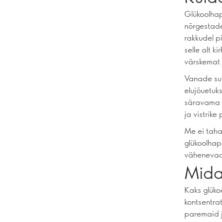
Glükoolhap
nõrgestade
rakkudel p
selle alt 
värskemat 
Vanade sur
elujõuetuk
säravama v
ja vistrik
Me ei taha
glükoolhap
vähenevad
Mida
Kaks glüko
kontsentra
paremaid j