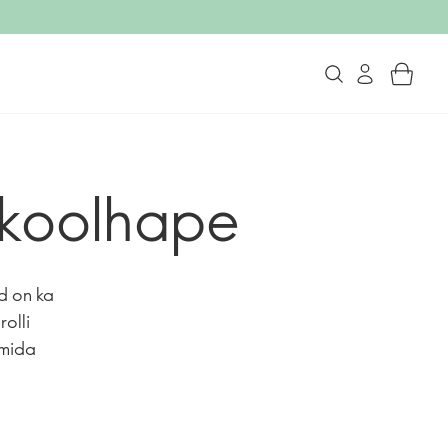
lükoolhape
d on ka
olli
 mida