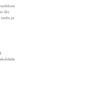
ahoolduse
on üks
 seda ja
d
ekulidele