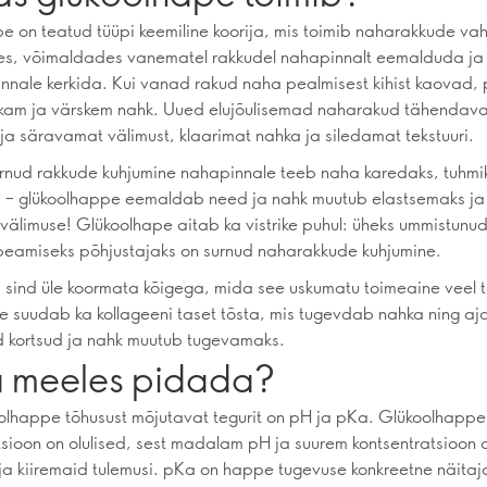
e on teatud tüüpi keemiline koorija, mis toimib naharakkude vahel
s, võimaldades vanematel rakkudel nahapinnalt eemalduda ja 
innale kerkida. Kui vanad rakud naha pealmisest kihist kaovad, 
kirkam ja värskem nahk. Uued elujõulisemad naharakud tähendav
ja säravamat välimust, klaarimat nahka ja siledamat tekstuuri.
nud rakkude kuhjumine nahapinnale teeb naha karedaks, tuhmik
s – glükoolhappe eemaldab need ja nahk muutub elastsemaks j
älimuse! Glükoolhape aitab ka vistrike puhul: üheks ummistunu
e peamiseks põhjustajaks on surnud naharakkude kuhjumine.
 sind üle koormata kõigega, mida see uskumatu toimeaine veel t
e suudab ka kollageeni taset tõsta, mis tugevdab nahka ning aja
 kortsud ja nahk muutub tugevamaks.
 meeles pidada?
olhappe tõhusust mõjutavat tegurit on pH ja pKa. Glükoolhappe
tsioon on olulised, sest madalam pH ja suurem kontsentratsioon
a kiiremaid tulemusi. pKa on happe tugevuse konkreetne näitaj