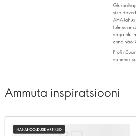
Glükoolha
sisaldava 
AHA lahus 
tulemuse s
väga oluli
enne näol k
Profi nõua
vahemik so
Ammuta inspiratsiooni
NAHAHOOLDUSE ARTIKLID