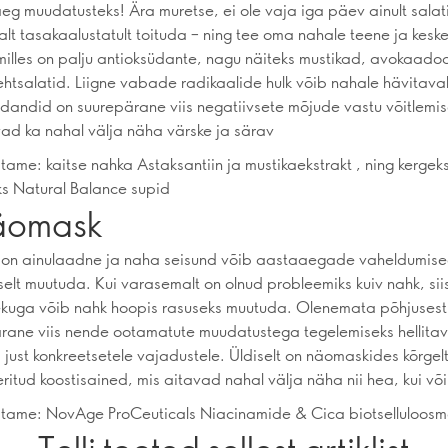
eg muudatusteks! Ära muretse, ei ole vaja iga päev ainult salati
salt tasakaalustatult toituda – ning tee oma nahale teene ja kesk
 milles on palju antioksüdante, nagu näiteks mustikad, avokaado
lehtsalatid. Liigne vabade radikaalide hulk võib nahale hävitava
üdandid on suurepärane viis negatiivsete mõjude vastu võitlemis
ad ka nahal välja näha värske ja särav
tame: kaitse nahka Astaksantiin ja mustikaekstrakt , ning kergek
ks Natural Balance supid
äomask
k on ainulaadne ja naha seisund võib aastaaegade vaheldumis
selt muutuda. Kui varasemalt on olnud probleemiks kuiv nahk, si
ekuga võib nahk hoopis rasuseks muutuda. Olenemata põhjusest, 
rane viis nende ootamatute muudatustega tegelemiseks hellita
 just konkreetsetele vajadustele. Üldiselt on näomaskides kõrgel
ritud koostisained, mis aitavad nahal välja näha nii hea, kui või
tame: NovAge ProCeuticals Niacinamide & Cica biotselluloos