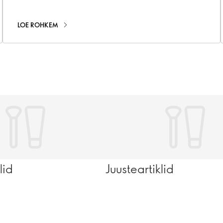
aidata sinu nahal kauem nooremana püsida
LOE ROHKEM
lid
Juusteartiklid