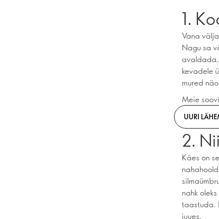
1. Ko
Vana välja
Nagu sa võ
avaldada, 
kevadele ü
mured näo
Meie soov
UURI LÄHE
2. Ni
Käes on see
nahahooldu
silmaümbru
nahk oleks
taastuda. 
juues.