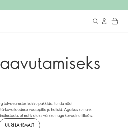
saavutamiseks
eg talvevarustus kokku pakkida, tunda näol
 tärkava looduse vaatepilte ja helisid. Aga kas su nahk
indlustada, et nahk oleks värske nagu kevadine lilleõis.
UURI LÄHEMALT