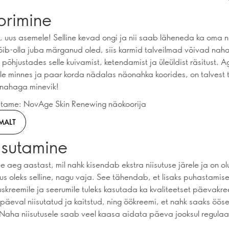
orimine
, uus asemele! Selline kevad ongi ja nii saab läheneda ka oma 
ib-olla juba märganud oled, siis karmid talveilmad võivad nah
põhjustades selle kuivamist, ketendamist ja üleüldist räsitust. 
le minnes ja paar korda nädalas näonahka koorides, on talvest
nahaga minevik!
itame: NovAge Skin Renewing näokoorija
MALT
isutamine
 aeg aastast, mil nahk kisendab ekstra niisutuse järele ja on olu
s oleks selline, nagu vaja. See tähendab, et lisaks puhastamise
skreemile ja seerumile tuleks kasutada ka kvaliteetset päevakre
 päeval niisutatud ja kaitstud, ning öökreemi, et nahk saaks ööse
Naha niisutusele saab veel kaasa aidata päeva jooksul regulaar