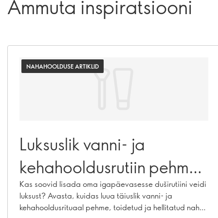
Ammuta inspiratsiooni
NAHAHOOLDUSE ARTIKLID
Luksuslik vanni- ja
kehahooldusrutiin pehme
ja siidise naha
Kas soovid lisada oma igapäevasesse duširutiini veidi
luksust? Avasta, kuidas luua täiuslik vanni- ja
saavutamiseks!
kehahooldusrituaal pehme, toidetud ja hellitatud naha