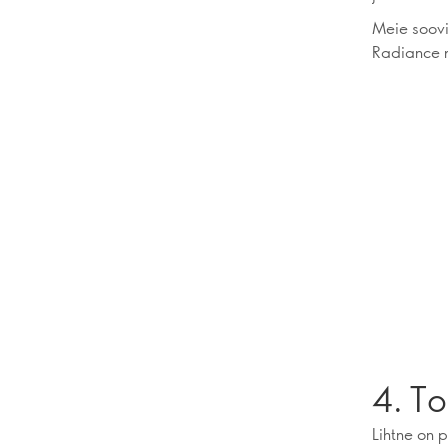
Meie soov
Radiance r
4. T
Lihtne on 