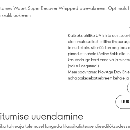
itame: Waunt Super Recover Whipped päevakreem, Optimals 
ikkalik öökreem
Kaitseks ohtlike UV kiirte eest soo
olenemata sellest, milline ilm parasja
teinud ei ole, siis nüüd on aeg taa
pimedust nahale tõeline šokk olla, n
kasutada iga kord enne välja minemis
jooksul aegunud!)
Meie soovitame: NovAge Day Shiel
naha päikesekaitsekreem kehale ja
UUR
oitumise uuendamine
pika talveaja tulemusel langeda klassikalistesse dieedilõksudess