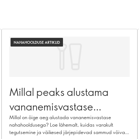
NAHAHOOLDUSE ARTIKLID
Millal peaks alustama
vananemisvastase
nahahooldusega?
Millal on õige aeg alustada vananemisvastase
nahahooldusega? Loe lähemalt, kuidas varakult
tegutsemine ja väikesed järjepidevad sammud võivad