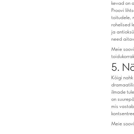
kevad on a
Proovi liht
toitudele,
rohelised 
ja antioks
need aitav
Meie soovi
toidukorra
5. N
Kõigi nah
dramaatili
ilmade tul
on suurepä
mis vastab
kontsentree
Meie soovi