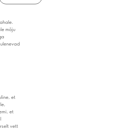
nahale.
ale mõju
Aga
 tulenevad
line, et
le,
emi, et
l
selt vett