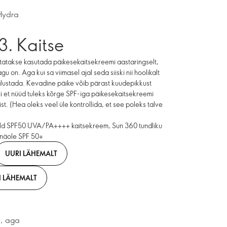
Hydra
3. Kaitse
vitatakse kasutada päikesekaitsekreemi aastaringselt,
gu on. Aga kui sa viimasel ajal seda siiski nii hoolikalt
s alustada. Kevadine päike võib pärast kuudepikkust
ii et nüüd tuleks kõrge SPF-iga päikesekaitsekreemi
t. (Hea oleks veel üle kontrollida, et see poleks talve
d SPF50 UVA/PA++++ kaitsekreem, Sun 360 tundliku
 näole SPF 50+
UURI LÄHEMALT
I LÄHEMALT
e, aga