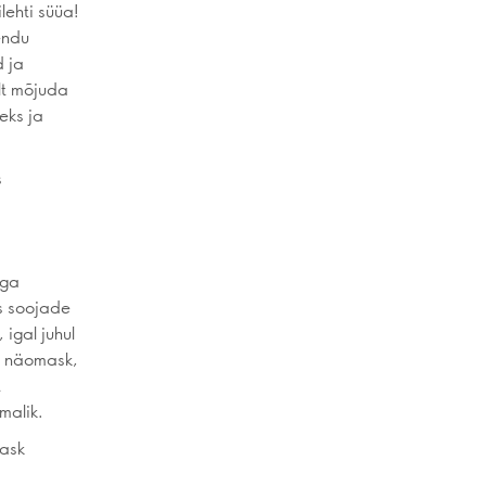
lehti süüa!
endu
d ja
lt mõjuda
eks ja
s
ega
is soojade
igal juhul
v näomask,
t
malik.
mask