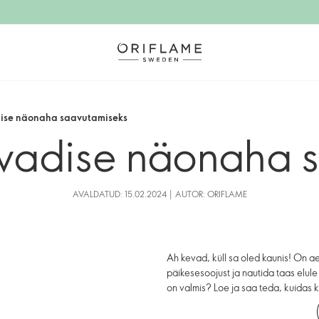
dise näonaha saavutamiseks
vadise näonaha 
AVALDATUD: 15.02.2024 | AUTOR: ORIFLAME
Ah kevad, küll sa oled kaunis! On a
päikesesoojust ja nautida taas elule
on valmis? Loe ja saa teda, kuidas k